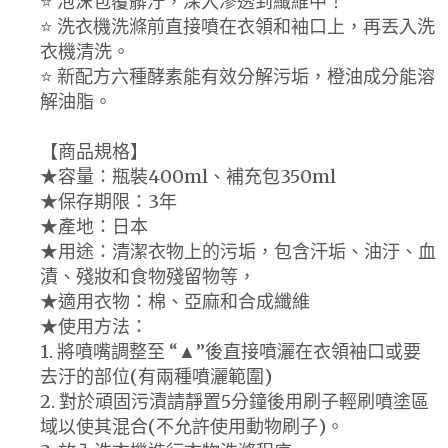
⭐️ 泡沫包覆髒汙，深入滲透到纖維中！
⭐️ 洗衣機洗滌前直接噴在衣領和袖口上，再丟入洗
衣機清洗。
⭐️ 新配方六種酵素能有效分解污垢，橙油成分能溶
解油脂。
【商品規格】
★容量：瓶裝400ml、補充包350ml
★保存期限：3年
★產地：日本
★用途：清潔衣物上的污垢，包含汗垢、油汙、血
漬、殘妝和食物殘留物等，
★適用衣物：棉、亞麻和合成纖維
★使用方法：
1. 將噴嘴調整至 “▲”後直接噴灑在衣領袖口或要
去汙的部位(有兩種噴灑範圍)
2. 對於頑固污漬請靜置5分鐘後用刷子輕刷噴塗區
域以使其混合(不允許使用動物刷子)。