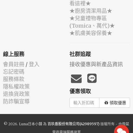
看這裡★
★廚房清潔用品★
★兒童禮物專區
(Tomica、萬代)★
★肌膚美容保養★
線上服務
社群追蹤
會員註冊
/
登入
接收優惠與新產品資訊
忘記密碼
服務條款
隱私權政策
優惠領取
退換貨政策
防詐騙宣導
領取優惠
© 2026.
Luna日本小舖
為
百玖香股份有限公司(42989597)
版權所有 - 由
飛鼠
電商雲端服務
建置