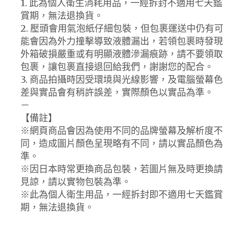
1. 此為個人衛生消耗用品，一經拆封不適用七天鑑
賞期，無法退換貨。
2. 壓頭會用氣泡紙仔細包裝，但包裹運送中仍有可
能會因為外力撞擊導致液體漏出，若領包裹時發現
外箱破損嚴重或有明顯液體滲漏痕跡，請不要領取
包裹，讓包裹直接退回給我們，謝謝您的配合。
3. 商品拍攝時因受環境與光線影響，及電腦螢幕色
差與實品會有稍許誤差，實際顏色以實品為準。
－
【備註】
※網頁商品會因為使用不同的品牌螢幕及解析度不
同，造成圖片顏色呈現略有不同，請以實品顏色為
準。
※因日本時常更換商品包裝，若圖片無及時更換請
見諒，請以實物包裝為準。
※此為個人衛生用品，一經拆封即不適用七天鑑賞
期，無法退換貨。