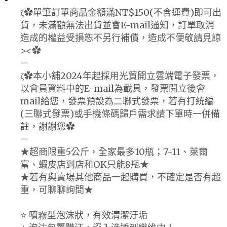
ζ✿單筆訂單商品金額滿NT$150(不含運費)即可出
貨，未滿額無法出貨並會E-mail通知，訂單取消
造成的權益受損恕不另行補償，造成不便敬請見諒
><✿
－
ζ✿本小舖2024年起採用光貿開立雲端電子發票，
以會員資料中的E-mail為載具，發票開立後會
mail給您，發票預設為二聯式發票，若有打統編
(三聯式發票)或手機條碼歸戶需求請下單時一併備
註，謝謝您✿
－
★超商限重5公斤，全家最多10瓶；7-11、萊爾
富、蝦皮店到店和OK只能8瓶★
★若有與賣場其他商品一起購買，不確定是否有超
重，可聊聊詢問★
⭐️ 噴霧型泡沫狀，有效清潔汙垢