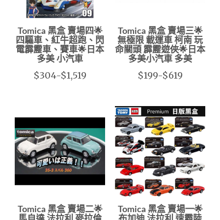
Tomica 黑盒 賣場四🌟
Tomica 黑盒 賣場三🌟
四驅車、紅牛超跑、閃
無極限 載運車 柯南 玩
電霹靂車、賽車🌟日本
命關頭 霹靂遊俠🌟日本
多美 小汽車
多美小汽車 多美
$304-$1,519
$199-$619
Tomica 黑盒 賣場二🌟
Tomica 黑盒 賣場一🌟
馬自達 法拉利 麥拉倫
布加迪 法拉利 速霸陸