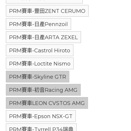
PRM賽車-豐田ZENT CERUMO
PRM賽車-日產Pennzoil
PRM賽車-日產ARTA ZEXEL
PRM賽車-Castrol Hiroto
PRM賽車-Loctite Nismo
PRM賽車-Skyline GTR
PRM賽車-初音Racing AMG
PRM賽車LEON CVSTOS AMG
PRM賽車-Epson NSX-GT
PRM賽車-Tyrrell P34瑞典