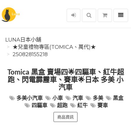
選單
Luna日本小舖
LUNA日本小舖
★兒童禮物專區(TOMICA、萬代)★
250828155218
Tomica 黑盒 賣場四🌟四驅車、紅牛超
跑、閃電霹靂車、賽車🌟日本 多美 小
汽車
多美小汽車
小車
汽車
多美
黑盒
四驅車
超跑
紅牛
賽車
商品資訊