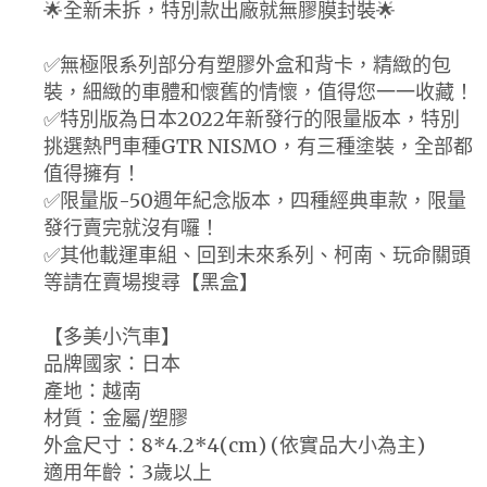
🌟全新未拆，特別款出廠就無膠膜封裝🌟
✅無極限系列部分有塑膠外盒和背卡，精緻的包
裝，細緻的車體和懷舊的情懷，值得您一一收藏！
✅特別版為日本2022年新發行的限量版本，特別
挑選熱門車種GTR NISMO，有三種塗裝，全部都
值得擁有！
✅限量版-50週年紀念版本，四種經典車款，限量
發行賣完就沒有囉！
✅其他載運車組、回到未來系列、柯南、玩命關頭
等請在賣場搜尋【黑盒】
【多美小汽車】
品牌國家：日本
產地：越南
材質：金屬/塑膠
外盒尺寸：8*4.2*4(cm) (依實品大小為主)
適用年齡：3歲以上