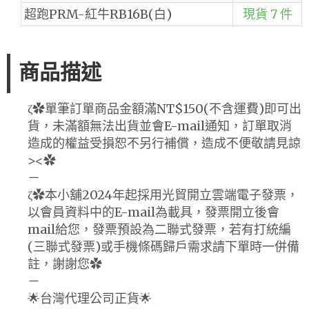
超跑PRM-紅牛RB16B(白)
現貨 7 件
商品描述
ζ✿單筆訂單商品金額滿NT$150(不含運費)即可出
貨，未滿額無法出貨並會E-mail通知，訂單取消
造成的權益受損恕不另行補償，造成不便敬請見諒
><✿
－
ζ✿本小舖2024年起採用光貿開立雲端電子發票，
以會員資料中的E-mail為載具，發票開立後會
mail給您，發票預設為二聯式發票，若有打統編
(三聯式發票)或手機條碼歸戶需求請下單時一併備
註，謝謝您✿
－
🌟台灣代理公司正貨🌟