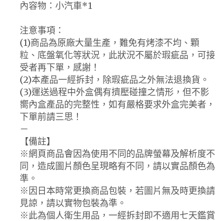
內容物：小汽車*1
注意事項：
(1)商品為原廠大量生產，難免有烤漆不均、顆
粒、底盤氧化等狀況，此狀況不屬於瑕疵品，可接
受者再下單，感謝！
(2)本產品一經拆封，除瑕疵品之外無法退換貨。
(3)運送過程中外盒偶有擠壓碰撞之情形，但不影
嚮內盒產品的完整性，如有嚴格要求外盒完美者，
下單前請三思！
－
【備註】
※網頁商品會因為使用不同的品牌螢幕及解析度不
同，造成圖片顏色呈現略有不同，請以實品顏色為
準。
※因日本時常更換商品包裝，若圖片無及時更換請
見諒，請以實物包裝為準。
※此為個人衛生用品，一經拆封即不適用七天鑑賞