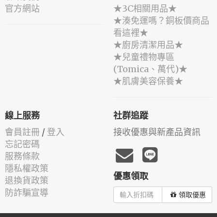
官方網站
★3C相關用品★
★湊免運嗎？銅板價商品
看這裡★
★廚房清潔用品★
★兒童禮物專區
(Tomica、萬代)★
★肌膚美容保養★
線上服務
社群追蹤
會員註冊
/
登入
接收優惠與新產品資訊
忘記密碼
服務條款
隱私權政策
優惠領取
退換貨政策
防詐騙宣導
領取優惠