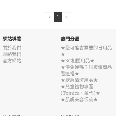
«
1
»
網站導覽
熱門分類
關於我們
★您可能會需要的日用品
聯絡我們
★
官方網站
★3C相關用品★
★湊免運嗎？銅板價商品
看這裡★
★廚房清潔用品★
★兒童禮物專區
(Tomica、萬代)★
★肌膚美容保養★