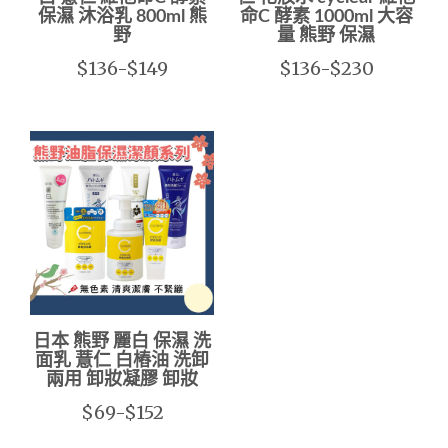
保濕 沐浴乳 800ml 熊
命C 酵素 1000ml 大容
野
量 熊野 保濕
$136-$149
$136-$230
日本 熊野 麗白 保濕 洗
面乳 薏仁 白樁油 洗卸
兩用 卸妝凝膠 卸妝
$69-$152