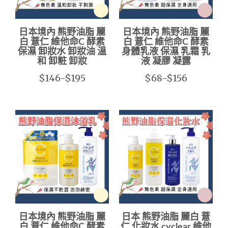
日本境內 熊野油脂 麗
日本境內 熊野油脂 麗
白 薏仁 維他命C 酵素
白 薏仁 維他命C 酵素
保濕 卸妝水 卸妝油 溫
身體乳液 保濕 乳霜 乳
和 卸粧 卸妝
液 凝膠 凝露
$146-$195
$68-$156
日本境內 熊野油脂 麗
日本 熊野油脂 麗白 薏
白 薏仁 維他命C 酵素
仁 化妝水 cyclear 維他