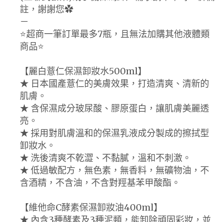
註，謝謝您✿
－
⭐️超商一筆訂單最多7瓶，且無法加購其他液體類
商品⭐️
【麗白薏仁保濕卸妝水500ml】
★ 日本國產薏仁的美膚效果，打造清爽、清新的
肌膚。
★ 含保濕成分玻尿酸、膠原蛋白，讓肌膚美麗透
亮。
★ 採用對肌膚溫和的保濕乳液成分製成的擦拭型
卸妝水。
★ 洗後清爽不乾澀、不黏膩，溫和不刺激。
★ 低過敏配方，無色素，無香料，無礦物油，不
含酒精，不含油，不含對羥基苯甲酸酯。
【維他命C酵素保濕卸妝油400ml】
★ 內含3種酵素及3種泥類，能卸除頑固彩妝，並