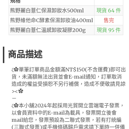
規格
熊野麗白薏仁保濕卸妝水500ml
現貨 64 件
熊野維他命C酵素保濕卸妝油400ml
售完
熊野麗白薏仁溫感卸妝凝膠200g
現貨 95 件
商品描述
ζ✿單筆訂單商品金額滿NT$150(不含運費)即可出
貨，未滿額無法出貨並會E-mail通知，訂單取消
造成的權益受損恕不另行補償，造成不便敬請見諒
><✿
－
ζ✿本小舖2024年起採用光貿開立雲端電子發票，
以會員資料中的E-mail為載具，發票開立後會
mail給您，發票預設為二聯式發票，若有打統編
(三聯式發票)或手機條碼歸戶需求請下單時一併備