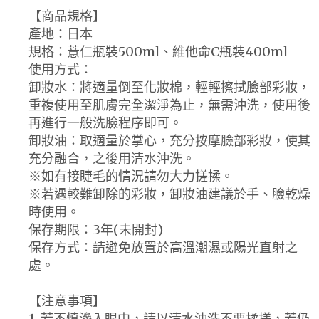
【商品規格】
產地：日本
規格：薏仁瓶裝500ml、維他命C瓶裝400ml
使用方式：
卸妝水：將適量倒至化妝棉，輕輕擦拭臉部彩妝，
重複使用至肌膚完全潔淨為止，無需沖洗，使用後
再進行一般洗臉程序即可。
卸妝油：取適量於掌心，充分按摩臉部彩妝，使其
充分融合，之後用清水沖洗。
※如有接睫毛的情況請勿大力搓揉。
※若遇較難卸除的彩妝，卸妝油建議於手、臉乾燥
時使用。
保存期限：3年(未開封)
保存方式：請避免放置於高溫潮濕或陽光直射之
處。
【注意事項】
1. 若不慎滲入眼中，請以清水沖洗不要揉搓，若仍