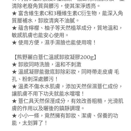
清除老廢角質與髒污，使其潔淨透亮。
★ 富含維生素C和3種維生素C衍生物，能深入角
質層補水，卸妝清爽不油膩。
★ 蘊含檸檬、柚子等天然植萃成分，質地溫和，
敏感肌膚也能安心使用。
★ 使用方便，濕手濕臉也能使用唷！
【熊野麗白薏仁溫感卸妝凝膠200g】
★ 卸妝同時洗臉，溫和不刺激
★ 溫感凝膠能徹底卸除彩妝，同時帶走皮膚 毛
孔、粉刺深處髒污！
★ 溫柔不傷水水肌膚，添加天然保濕薏仁成份，
讓肌膚不用下功夫就能水噹噹！
★ 薏仁具天然保溼成分，有效改善粗糙，光滑肌
膚的作用以及曬後的鎮靜調理。
★ 小小一條，竟然擁有卸妝、潔膚、保養的功
能，太划算了！