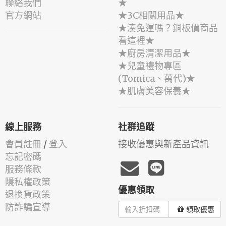
聯絡我們
★
官方網站
★3C相關用品★
★湊免運嗎？銅板價商品
看這裡★
★廚房清潔用品★
★兒童禮物專區
(Tomica、萬代)★
★肌膚美容保養★
線上服務
社群追蹤
會員註冊
/
登入
接收優惠與新產品資訊
忘記密碼
服務條款
隱私權政策
優惠領取
退換貨政策
防詐騙宣導
領取優惠