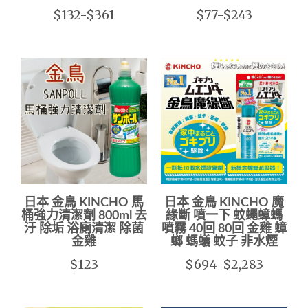
$132-$361
$77-$243
日本 金鳥 KINCHO 馬
日本 金鳥 KINCHO 魔
桶強力清潔劑 800ml 去
緣斷 噴一下 蚊蠅蟑螞
汙 除垢 浴廁清潔 除菌
噴霧 40回 80回 金雞 蟑
金雞
螂 螞蟻 蚊子 非水煙
$123
$694-$2,283