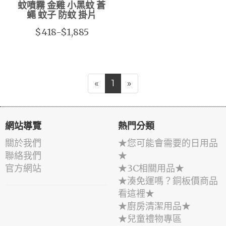
蚊噴霧 金雞 小黑蚊 蒼
蠅 蚊子 防蚊 掛片
$418-$1,885
«
1
»
網站導覽
熱門分類
關於我們
★您可能會需要的日用品
聯絡我們
★
官方網站
★3C相關用品★
★湊免運嗎？銅板價商品
看這裡★
★廚房清潔用品★
★兒童禮物專區