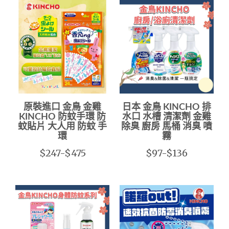
原裝進口 金鳥 金雞
日本 金鳥 KINCHO 排
KINCHO 防蚊手環 防
水口 水槽 清潔劑 金雞
蚊貼片 大人用 防蚊 手
除臭 廚房 馬桶 消臭 噴
環
霧
$247-$475
$97-$136