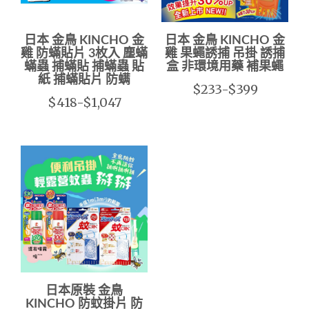
日本 金鳥 KINCHO 金
日本 金鳥 KINCHO 金
雞 防蟎貼片 3枚入 塵蟎
雞 果蠅誘捕 吊掛 誘捕
蟎蟲 捕蟎貼 捕蟎蟲 貼
盒 非環境用藥 補果蠅
紙 捕蟎貼片 防螨
$233-$399
$418-$1,047
日本原裝 金鳥
KINCHO 防蚊掛片 防