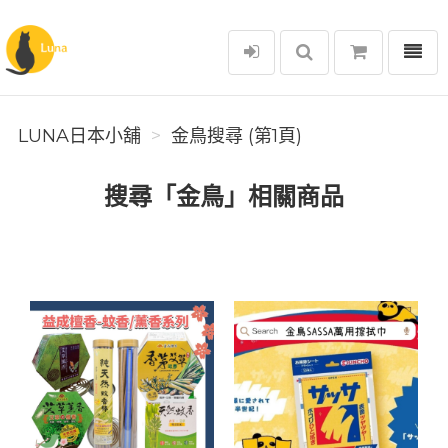
選單
Luna日本小舖
LUNA日本小舖
金鳥搜尋 (第1頁)
搜尋「金鳥」相關商品