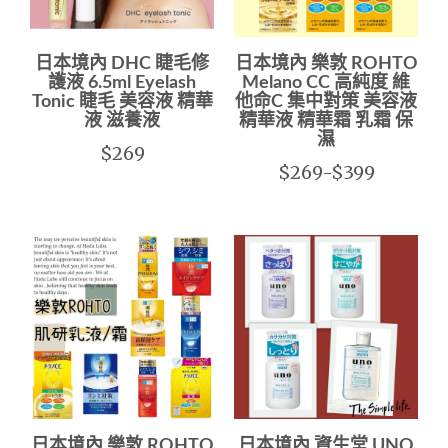
日本境內 DHC 睫毛修
日本境內 樂敦 ROHTO
護液 6.5ml Eyelash
Melano CC 高純度 維
Tonic 睫毛 美容液 精華
他命C 集中對策 美容液
液 滋養液
精華液 精華霜 乳霜 保
濕
$269
$269-$399
日本境內 樂敦 ROHTO
日本境內 資生堂 UNO