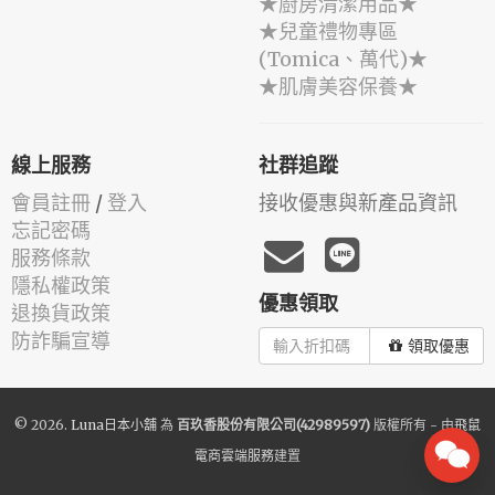
★廚房清潔用品★
★兒童禮物專區
(Tomica、萬代)★
★肌膚美容保養★
線上服務
社群追蹤
會員註冊
/
登入
接收優惠與新產品資訊
忘記密碼
服務條款
隱私權政策
優惠領取
退換貨政策
防詐騙宣導
領取優惠
© 2026.
Luna日本小舖
為
百玖香股份有限公司(42989597)
版權所有 - 由
飛鼠
電商雲端服務
建置