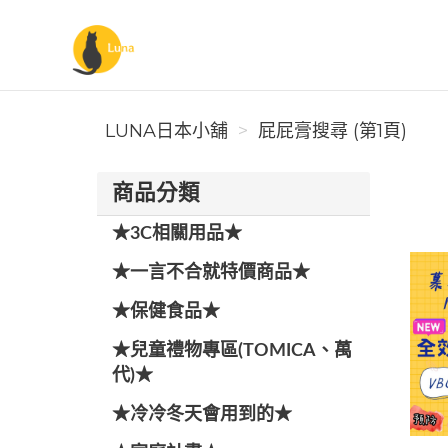
Luna日本小舖
LUNA日本小舖
屁屁膏搜尋 (第1頁)
商品分類
★3C相關用品★
★一言不合就特價商品★
★保健食品★
★兒童禮物專區(TOMICA、萬
代)★
★冷冷冬天會用到的★