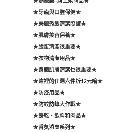
★熱騰騰~新上架商品★
★牙齒與口腔保健★
★美麗秀髮清潔照護★
★肌膚美容保養★
★臉蛋清潔很重要★
★衣物清潔用品★
★身體肌膚清潔也很重要★
★這裡的任選六件折12元唷★
★防疫用品★
★防蚊防蟑大作戰★
★餅乾、飲料和肉品★
★香氛消臭系列★