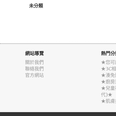
未分類
網站導覽
熱門分
關於我們
★您可
聯絡我們
★3C
官方網站
★湊免
★廚房
★兒童
代)★
★肌膚