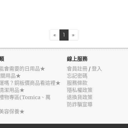
«
1
»
類
線上服務
能會需要的日用品★
會員註冊
/
登入
相關用品★
忘記密碼
運嗎？銅板價商品看這裡★
服務條款
清潔用品★
隱私權政策
禮物專區(Tomica、萬
退換貨政策
防詐騙宣導
美容保養★