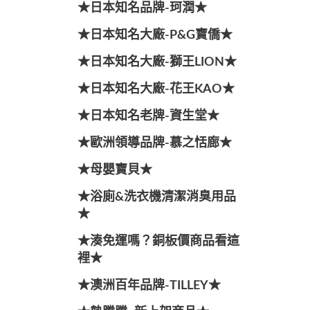
★日本知名品牌-珂潤★
★日本知名大廠-P&G寶僑★
★日本知名大廠-獅王LION★
★日本知名大廠-花王KAO★
★日本知名老牌-資生堂★
★歐洲領導品牌-慕之恬廊★
★母嬰寶貝★
★浴廁&洗衣機清潔消臭用品
★
★湊免運嗎？銅板價商品看這
裡★
★澳洲百年品牌-TILLEY★