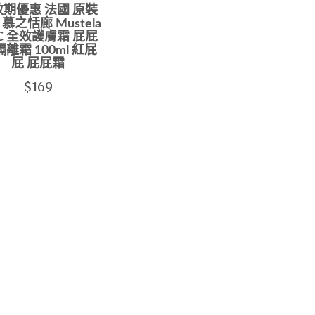
期優惠 法國 原裝
慕之恬廊 Mustela
C 全效護膚霜 屁屁
隔離霜 100ml 紅屁
屁 屁屁霜
$169