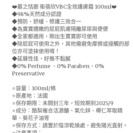
❤️慕之恬廊 衛蓓欣VBC全效護膚霜 100ml❤️
◆98%天然成分認證
◆預防、舒緩、修護三效合一
◆為寶寶嬌嫩的屁屁肌膚隔離尿尿與便便
◆全家都適用，剛出生寶寶即可使用
◆除屁屁可使用之外，其他需避免摩擦或接觸的部
位亦可塗抹使用唷！
◆延展性佳，好推不黏膩
◆0% Perfume 、0% Paraben、0%
Preservative
⭐️容量：100ml/條
⭐️原產地：法國
⭐️保存期限：未開封三年，短效期到2025/9
⭐️成分：酪梨複合活源醣、氧化鋅、椰仁萃取精
華、葵花子油等
⭐️保存方式：請置於陰涼乾燥處，避免陽光直射。
⭐️注意事項：