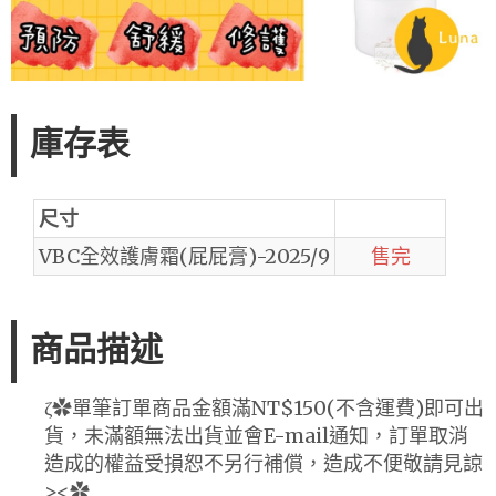
庫存表
尺寸
VBC全效護膚霜(屁屁膏)-2025/9
售完
商品描述
ζ✿單筆訂單商品金額滿NT$150(不含運費)即可出
貨，未滿額無法出貨並會E-mail通知，訂單取消
造成的權益受損恕不另行補償，造成不便敬請見諒
><✿