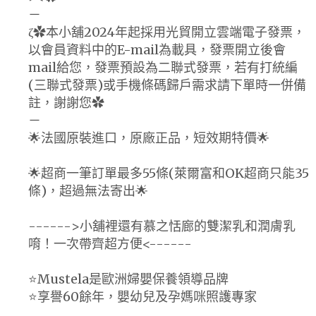
－
ζ✿本小舖2024年起採用光貿開立雲端電子發票，
以會員資料中的E-mail為載具，發票開立後會
mail給您，發票預設為二聯式發票，若有打統編
(三聯式發票)或手機條碼歸戶需求請下單時一併備
註，謝謝您✿
－
🌟法國原裝進口，原廠正品，短效期特價🌟
🌟超商一筆訂單最多55條(萊爾富和OK超商只能35
條)，超過無法寄出🌟
------>小舖裡還有慕之恬廊的雙潔乳和潤膚乳
唷！一次帶齊超方便<------
⭐️Mustela是歐洲婦嬰保養領導品牌
⭐️享譽60餘年，嬰幼兒及孕媽咪照護專家