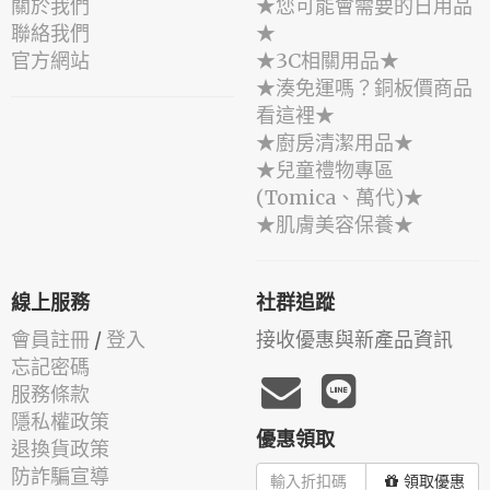
關於我們
★您可能會需要的日用品
聯絡我們
★
官方網站
★3C相關用品★
★湊免運嗎？銅板價商品
看這裡★
★廚房清潔用品★
★兒童禮物專區
(Tomica、萬代)★
★肌膚美容保養★
線上服務
社群追蹤
會員註冊
/
登入
接收優惠與新產品資訊
忘記密碼
服務條款
隱私權政策
優惠領取
退換貨政策
防詐騙宣導
領取優惠