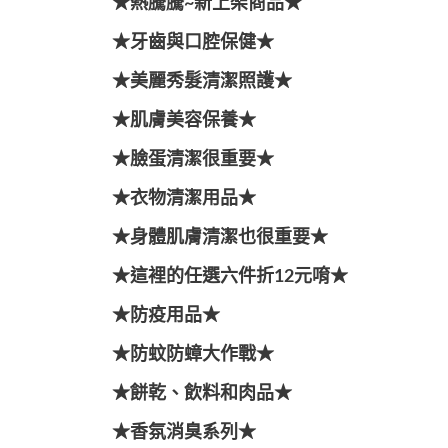
★熱騰騰~新上架商品★
★牙齒與口腔保健★
★美麗秀髮清潔照護★
★肌膚美容保養★
★臉蛋清潔很重要★
★衣物清潔用品★
★身體肌膚清潔也很重要★
★這裡的任選六件折12元唷★
★防疫用品★
★防蚊防蟑大作戰★
★餅乾、飲料和肉品★
★香氛消臭系列★