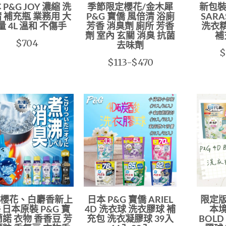
 P&G JOY 濃縮 洗
季節限定櫻花/金木犀
新包裝
 補充瓶 業務用 大
P&G 寶僑 風倍清 浴廁
SAR
量 4L 溫和 不傷手
芳香 消臭劑 廁所 芳香
洗衣
劑 室內 玄關 消臭 抗菌
補
$704
去味劑
$
$113-$470
櫻花、白麝香新上
日本 P&G 寶僑 ARIEL
限定版
日本原裝 P&G 寶
4D 洗衣球 洗衣膠球 補
本境
蘭諾 衣物 香香豆 芳
充包 洗衣凝膠球 39入
BOLD