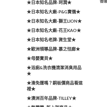
香顆
★日本知名品牌-珂潤★
★日本知名大廠-P&G寶僑★
★日本知名大廠-獅王LION★
★日本知名大廠-花王KAO★
★日本知名老牌-資生堂★
★歐洲領導品牌-慕之恬廊★
★母嬰寶貝★
★浴廁&洗衣機清潔消臭用品
★
★湊免運嗎？銅板價商品看這
裡★
★澳洲百年品牌-TILLEY★