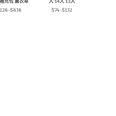
 補充包 薰衣草
入 14入 13入
228-$838
$74-$132