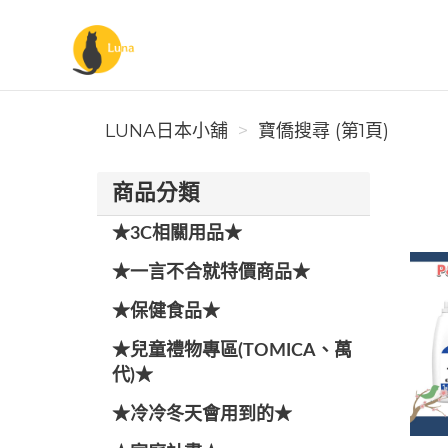
Luna日本小舖
LUNA日本小舖
寶僑搜尋 (第1頁)
商品分類
★3C相關用品★
★一言不合就特價商品★
★保健食品★
★兒童禮物專區(TOMICA、萬
代)★
★冷冷冬天會用到的★