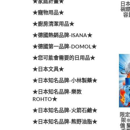
★家庭計畫★
日本
碗精
★寵物用品★
容
★廚房清潔用品★
★德國熱銷品牌-ISANA★
★德國第一品牌-DOMOL★
★您可能會需要的日用品★
★日本文具★
★日本知名品牌-小林製藥★
★日本知名品牌-樂敦
ROHTO★
★日本知名品牌-火箭石鹼★
限定
架
★日本知名品牌-熊野油脂★
僑 