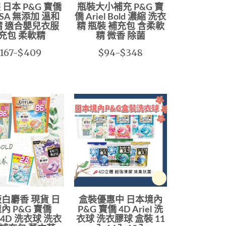
 日本 P&G 寶僑
瓶裝大小補充 P&G 寶
ASA 無添加 溫和
僑 Ariel Bold 濃縮 洗衣
精 適合嬰兒衣服
精 瓶裝 補充包 含柔軟
充包 柔軟精
精 微香 除菌
167-$409
$94-$348
白麝香 現貨 日
盒裝優惠中 日本境內
內 P&G 寶僑
P&G 寶僑 4D Ariel 洗
 4D 洗衣球 洗衣
衣球 洗衣膠球 盒裝 11