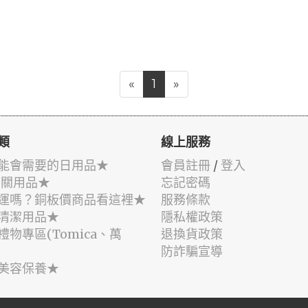
«
1
»
類
線上服務
能會需要的日用品★
會員註冊
/
登入
相關用品★
忘記密碼
運嗎？銅板價商品看這裡★
服務條款
清潔用品★
隱私權政策
禮物專區(Tomica、萬
退換貨政策
防詐騙宣導
美容保養★