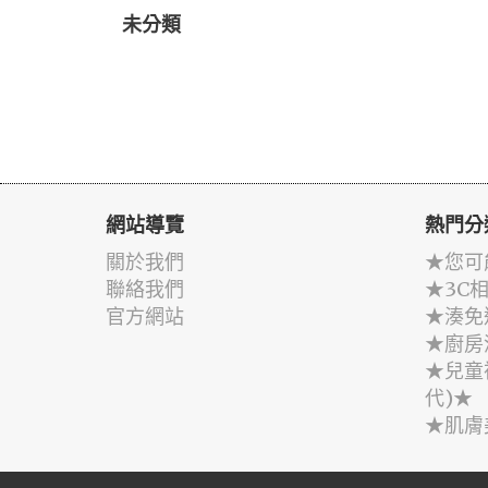
未分類
網站導覽
熱門分
關於我們
★您可
聯絡我們
★3C
官方網站
★湊免
★廚房
★兒童
代)★
★肌膚