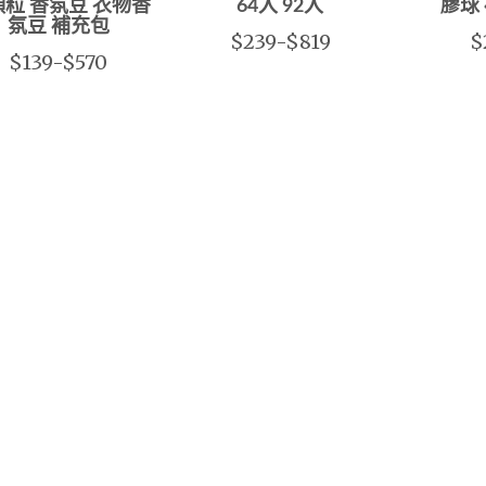
粒 香氛豆 衣物香
64入 92入
膠球
氛豆 補充包
$239-$819
$
$139-$570