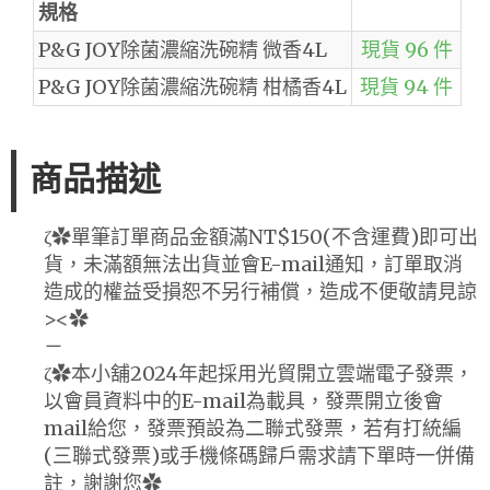
規格
P&G JOY除菌濃縮洗碗精 微香4L
現貨 96 件
P&G JOY除菌濃縮洗碗精 柑橘香4L
現貨 94 件
商品描述
ζ✿單筆訂單商品金額滿NT$150(不含運費)即可出
貨，未滿額無法出貨並會E-mail通知，訂單取消
造成的權益受損恕不另行補償，造成不便敬請見諒
><✿
－
ζ✿本小舖2024年起採用光貿開立雲端電子發票，
以會員資料中的E-mail為載具，發票開立後會
mail給您，發票預設為二聯式發票，若有打統編
(三聯式發票)或手機條碼歸戶需求請下單時一併備
註，謝謝您✿