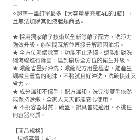
－
⭐️超商一筆訂單最多【大容量補充瓶4L的1瓶】，
且無法加購其他液體類商品⭐️
★ 採用獨家離子技術與全新等離子配方，洗淨力
強效升級，能瞬間瓦解並直接分解頑固油垢。
★ 全方位海綿除菌：功能不止洗碗，還能針對洗
碗海綿進行除菌，達到廚房全方位的衛生升級。
★ 濃縮省量好沖洗：濃縮配方用量極省，能產生
細緻且豐富的泡沫，不黏膩且好沖洗，洗碗快速又
省力。
★ 成分溫和不傷手：配方溫和，洗完後雙手依然
能保持滑嫩，全家人天天都能安心使用。
★ 不挑容器材質：碗盤、鍋具皆能適用，不挑任
何容器材质。
【商品規格】
- 規格容量：4L。