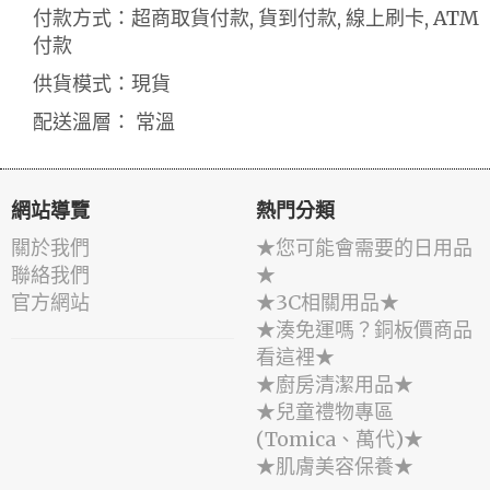
付款方式：超商取貨付款, 貨到付款, 線上刷卡, ATM
付款
供貨模式：現貨
配送溫層： 常溫
網站導覽
熱門分類
關於我們
★您可能會需要的日用品
聯絡我們
★
官方網站
★3C相關用品★
★湊免運嗎？銅板價商品
看這裡★
★廚房清潔用品★
★兒童禮物專區
(Tomica、萬代)★
★肌膚美容保養★