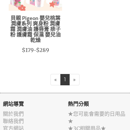
貝親 Pigeon 嬰兒桃葉
潤膚系列 爽身粉 潤膚
霜 潤膚油 護唇膏 痱子
粉 護膚霜 保濕 嬰兒油
乾燥
$179-$289
«
1
»
網站導覽
熱門分類
關於我們
★您可能會需要的日用品
聯絡我們
★
官方網站
★3C相關用品★