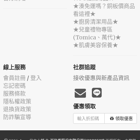
★湊免運嗎？銅板價商品
看這裡★
★廚房清潔用品★
★兒童禮物專區
(Tomica、萬代)★
★肌膚美容保養★
線上服務
社群追蹤
會員註冊
/
登入
接收優惠與新產品資訊
忘記密碼
服務條款
隱私權政策
優惠領取
退換貨政策
防詐騙宣導
領取優惠