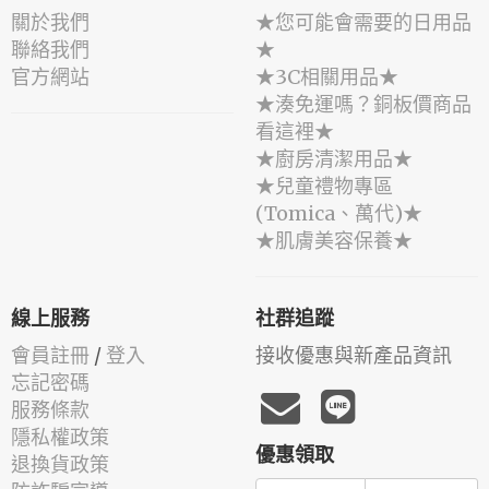
關於我們
★您可能會需要的日用品
聯絡我們
★
官方網站
★3C相關用品★
★湊免運嗎？銅板價商品
看這裡★
★廚房清潔用品★
★兒童禮物專區
(Tomica、萬代)★
★肌膚美容保養★
線上服務
社群追蹤
會員註冊
/
登入
接收優惠與新產品資訊
忘記密碼
服務條款
隱私權政策
優惠領取
退換貨政策