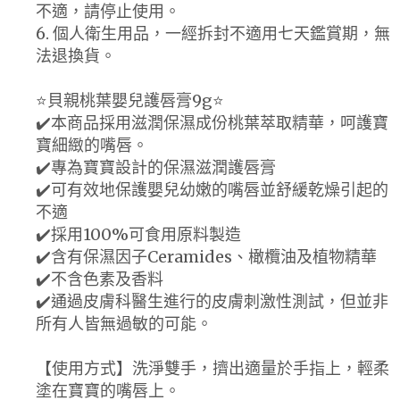
不適，請停止使用。
6. 個人衛生用品，一經拆封不適用七天鑑賞期，無
法退換貨。
⭐️貝親桃葉嬰兒護唇膏9g⭐️
✔️本商品採用滋潤保濕成份桃葉萃取精華，呵護寶
寶細緻的嘴唇。
✔️專為寶寶設計的保濕滋潤護唇膏
✔️可有效地保護嬰兒幼嫩的嘴唇並舒緩乾燥引起的
不適
✔️採用100%可食用原料製造
✔️含有保濕因子Ceramides、橄欖油及植物精華
✔️不含色素及香料
✔️通過皮膚科醫生進行的皮膚刺激性測試，但並非
所有人皆無過敏的可能。
【使用方式】洗淨雙手，擠出適量於手指上，輕柔
塗在寶寶的嘴唇上。