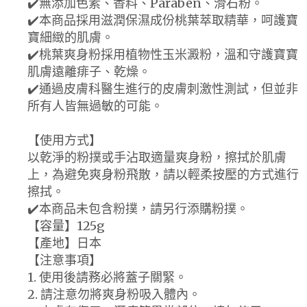
✔️無添加色素、香料、Paraben、滑石粉。
✔️本商品採用滋潤保濕成份桃葉萃取精華，呵護寶
寶細緻的肌膚。
✔️桃葉爽身粉採用植物性玉米澱粉，溫和守護寶寶
肌膚遠離痱子、乾燥。
✔️通過皮膚科醫生進行的皮膚刺激性測試，但並非
所有人皆無過敏的可能。
【使用方式】
以乾淨的粉撲或手沾取適量爽身粉，擦拭於肌膚
上，為避免爽身粉飛散，請以輕柔按壓的方式進行
擦拭。
✔️本商品未包含粉撲，請另行添購粉撲。
【容量】125g
【產地】日本
【注意事項】
1. 使用後請務必將蓋子關緊。
2. 請注意勿將爽身粉吸入體內。