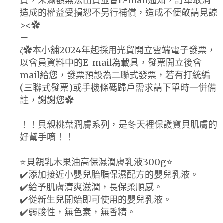
貨，未滿額無法出貨並會E-mail通知，訂單取消
造成的權益受損恕不另行補償，造成不便敬請見諒
><✿
－
ζ✿本小舖2024年起採用光貿開立雲端電子發票，
以會員資料中的E-mail為載具，發票開立後會
mail給您，發票預設為二聯式發票，若有打統編
(三聯式發票)或手機條碼歸戶需求請下單時一併備
註，謝謝您✿
－
！！貝親桃葉潤膚系列，是冬天裡保護寶貝肌膚的
好幫手唷！！
⭐️貝親乳木果油高保濕潤膚乳液300g⭐️
✔️添加接近小嬰兒胎脂保濕配方的嬰兒乳液。
✔️給予肌膚清爽滋潤，長保柔順感。
✔️從新生兒開始即可使用的嬰兒乳液。
✔️弱酸性，無色素，無香精。