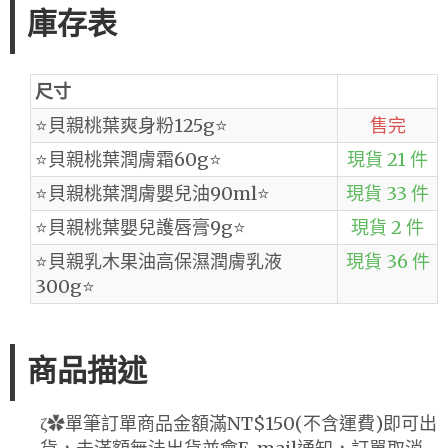
庫存表
尺寸
⭐️貝親桃葉爽身粉125g⭐️
售完
⭐️貝親桃葉潤膚霜60g⭐️
現貨 21 件
⭐️貝親桃葉潤膚嬰兒油90ml⭐️
現貨 33 件
⭐️貝親桃葉嬰兒護唇膏9g⭐️
現貨 2 件
⭐️貝親乳木果油高保濕潤膚乳液
現貨 36 件
300g⭐
商品描述
ζ✿單筆訂單商品金額滿NT$150(不含運費)即可出