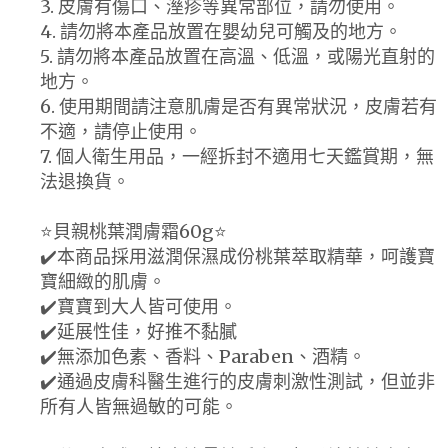
3. 皮膚有傷口、溼疹等異常部位，請勿使用。
4. 請勿將本產品放置在嬰幼兒可觸及的地方。
5. 請勿將本產品放置在高溫、低溫，或陽光直射的
地方。
6. 使用期間請注意肌膚是否有異常狀況，皮膚若有
不適，請停止使用。
7. 個人衛生用品，一經拆封不適用七天鑑賞期，無
法退換貨。
⭐️貝親桃葉潤膚霜60g⭐️
✔️本商品採用滋潤保濕成份桃葉萃取精華，呵護寶
寶細緻的肌膚。
✔️寶寶到大人皆可使用。
✔️延展性佳，好推不黏膩
✔️無添加色素、香料、Paraben、酒精。
✔️通過皮膚科醫生進行的皮膚刺激性測試，但並非
所有人皆無過敏的可能。