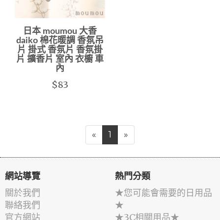
日本 moumou 大香
daiko 棉花暖調 香氛吊
片 掛式 香氛片 香氛掛
片 擴香片 室內 衣櫥 車
內
$83
«
1
»
網站導覽
熱門分類
關於我們
★您可能會需要的日用品
聯絡我們
★
官方網站
★3C相關用品★