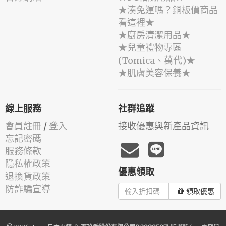
★湊免運嗎？銅板價商品
看這裡★
★廚房清潔用品★
★兒童禮物專區
(Tomica、萬代)★
★肌膚美容保養★
線上服務
社群追蹤
會員註冊
/
登入
接收優惠與新產品資訊
忘記密碼
服務條款
隱私權政策
優惠領取
退換貨政策
防詐騙宣導
領取優惠