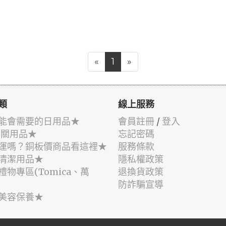
«
1
»
類
線上服務
能會需要的日用品★
會員註冊
/
登入
相關用品★
忘記密碼
運嗎？銅板價商品看這裡★
服務條款
清潔用品★
隱私權政策
禮物專區(Tomica、萬
退換貨政策
防詐騙宣導
美容保養★