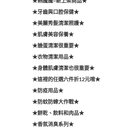
★熱騰騰~新上架商品★
★牙齒與口腔保健★
★美麗秀髮清潔照護★
★肌膚美容保養★
★臉蛋清潔很重要★
★衣物清潔用品★
★身體肌膚清潔也很重要★
★這裡的任選六件折12元唷★
★防疫用品★
★防蚊防蟑大作戰★
★餅乾、飲料和肉品★
★香氛消臭系列★