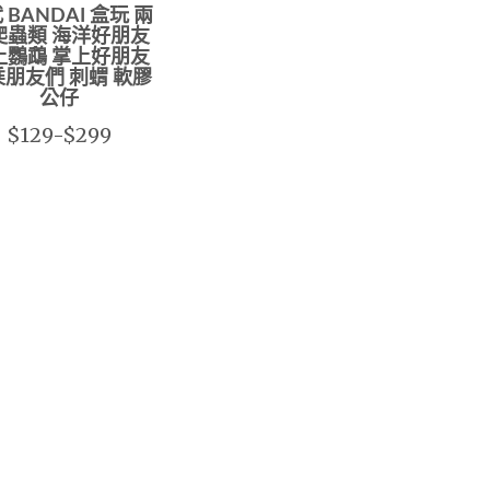
 BANDAI 盒玩 兩
爬蟲類 海洋好朋友
上鸚鵡 掌上好朋友
朋友們 刺蝟 軟膠
公仔
$129-$299