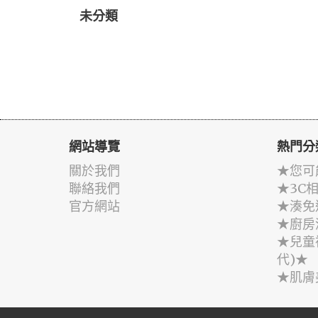
未分類
網站導覽
熱門分
關於我們
★您可
聯絡我們
★3C
官方網站
★湊免
★廚房
★兒童
代)★
★肌膚