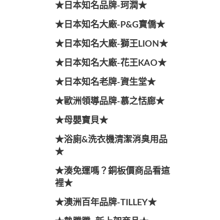
★日本知名品牌-珂潤★
★日本知名大廠-P&G寶僑★
★日本知名大廠-獅王LION★
★日本知名大廠-花王KAO★
★日本知名老牌-資生堂★
★歐洲領導品牌-慕之恬廊★
★母嬰寶貝★
★浴廁&洗衣機清潔消臭用品
★
★湊免運嗎？銅板價商品看這
裡★
★澳洲百年品牌-TILLEY★