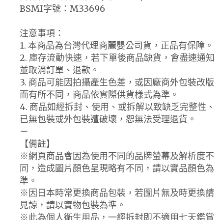
BSMI字號：M33696
注意事項：
1. 本商品為台灣代理商麗嬰公司貨，正品有保障。
2. 庫存流動快速，若下單後商品缺貨，會盡速通知
並取消訂單、退款。
3. 商品可能因拍攝產生色差，或因廠商外包裝改版
而有所不同，商品依實際供貨樣式為準。
4. 商品如經拆封、使用、或拆解以致缺乏完整性、
已無包裝或外包裝遭破壞，恕無法受理退貨。
－
【備註】
※網頁商品會因為使用不同的品牌螢幕及解析度不
同，造成圖片顏色呈現略有不同，請以實品顏色為
準。
※因日本時常更換商品包裝，若圖片無及時更換請
見諒，請以實物包裝為準。
※此為個人衛生用品，一經拆封即不適用七天鑑賞