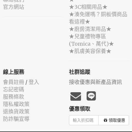
官方網站
★3C相關用品★
★湊免運嗎？銅板價商品
看這裡★
★廚房清潔用品★
★兒童禮物專區
(Tomica、萬代)★
★肌膚美容保養★
線上服務
社群追蹤
會員註冊
/
登入
接收優惠與新產品資訊
忘記密碼
服務條款
隱私權政策
優惠領取
退換貨政策
防詐騙宣導
領取優惠