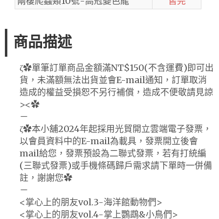
兩棲爬蟲類10號-高冠變色龍
售完
商品描述
ζ✿單筆訂單商品金額滿NT$150(不含運費)即可出
貨，未滿額無法出貨並會E-mail通知，訂單取消
造成的權益受損恕不另行補償，造成不便敬請見諒
><✿
－
ζ✿本小舖2024年起採用光貿開立雲端電子發票，
以會員資料中的E-mail為載具，發票開立後會
mail給您，發票預設為二聯式發票，若有打統編
(三聯式發票)或手機條碼歸戶需求請下單時一併備
註，謝謝您✿
－
<掌心上的朋友vol.3-海洋館動物們>
<掌心上的朋友vol.4-掌上鸚鵡&小鳥們>