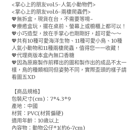
<掌心上的朋友vol.5-人氣小動物們>
<掌心上的朋友vol.6-兩棲爬蟲們>
💖無拆盒，現貨在台，不需要等唷~
💖療癒盒玩，擺在桌前、螢幕上或櫥櫃上都可以！
💖小巧造型，放在手掌心也剛剛好，超可愛～～
💖共有10種可愛海洋生物、11種可愛小鳥、10種
人氣小動物和11種兩棲爬蟲，值得您一一收藏！
💖代理商版本盒內無口香糖
💖因為原廠製作前釋出的圖和製作出的成品不太一
樣，鳥的種類相同但姿勢不同，實際歪頭的樣子請
看圖五XD
【商品規格】
包裝尺寸(cm)：7*4.3*9
產地：中國
材質：PVC(材質偏硬)
適用年齡：10歲以上
內容物：動物公仔*1(約6~7cm)