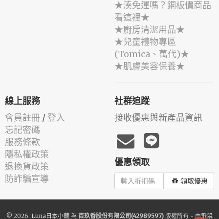
★湊免運嗎？銅板價商品
看這裡★
★廚房清潔用品★
★兒童禮物專區
(Tomica、萬代)★
★肌膚美容保養★
線上服務
社群追蹤
會員註冊
/
登入
接收優惠與新產品資訊
忘記密碼
服務條款
隱私權政策
優惠領取
退換貨政策
防詐騙宣導
領取優惠
© 2026.
Luna日本小舖
為
百玖香股份有限公司(42989597)
版權所有 - 由
飛鼠