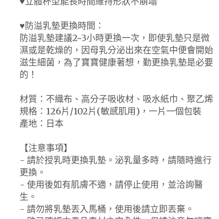
♥立體杯型能長時間維持形狀不崩塌
♥防溢乳墊更換時間：
防溢乳墊建議2~3小時更換一次，即使乳墊只是微
濕或是乾燥的，因母乳分泌出來在空氣中便會開始
滋生細菌，為了寶寶健康著想，勤更換乳墊是必要
的！
材質：不織布、高分子吸收材、吸水紙巾、聚乙烯
規格：126片/102片(敏感肌用)，一片一個包裝
產地：日本
【注意事項】
- 請於授乳時更換乳墊。泌乳量多時，請隨時進行
更換。
- 使用後如有肌膚不適，請停止使用，並洽詢醫
生。
- 請勿將乳墊丟入馬桶，使用後請立即丟棄。