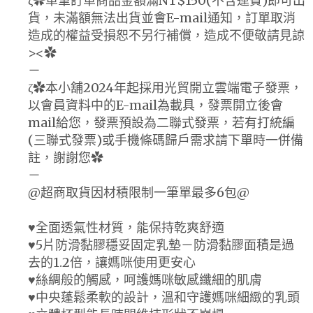
ζ✿單筆訂單商品金額滿NT$150(不含運費)即可出
貨，未滿額無法出貨並會E-mail通知，訂單取消
造成的權益受損恕不另行補償，造成不便敬請見諒
><✿
－
ζ✿本小舖2024年起採用光貿開立雲端電子發票，
以會員資料中的E-mail為載具，發票開立後會
mail給您，發票預設為二聯式發票，若有打統編
(三聯式發票)或手機條碼歸戶需求請下單時一併備
註，謝謝您✿
－
@超商取貨因材積限制一筆單最多6包@
♥全面透氣性材質，能保持乾爽舒適
♥5片防滑黏膠穩妥固定乳墊－防滑黏膠面積是過
去的1.2倍，讓媽咪使用更安心
♥絲綢般的觸感，呵護媽咪敏感纖細的肌膚
♥中央蓬鬆柔軟的設計，溫和守護媽咪細緻的乳頭