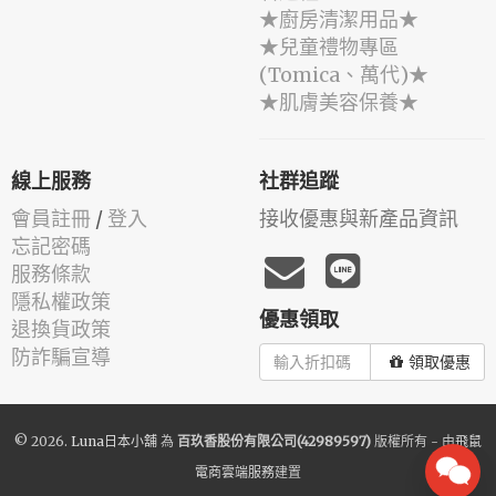
★廚房清潔用品★
★兒童禮物專區
(Tomica、萬代)★
★肌膚美容保養★
線上服務
社群追蹤
會員註冊
/
登入
接收優惠與新產品資訊
忘記密碼
服務條款
隱私權政策
優惠領取
退換貨政策
防詐騙宣導
領取優惠
© 2026.
Luna日本小舖
為
百玖香股份有限公司(42989597)
版權所有 - 由
飛鼠
電商雲端服務
建置