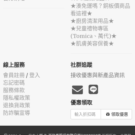
★湊免運嗎？銅板價商品
看這裡★
★廚房清潔用品★
★兒童禮物專區
(Tomica、萬代)★
★肌膚美容保養★
線上服務
社群追蹤
會員註冊
/
登入
接收優惠與新產品資訊
忘記密碼
服務條款
隱私權政策
優惠領取
退換貨政策
防詐騙宣導
領取優惠