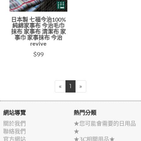
日本製 七福今治100%
純綿家事布 今治毛巾
抹布 家事布 清潔布 家
事巾 家事抹布 今治
revive
$99
«
1
»
網站導覽
熱門分類
關於我們
★您可能會需要的日用品
聯絡我們
★
官方網站
★3C相關用品★