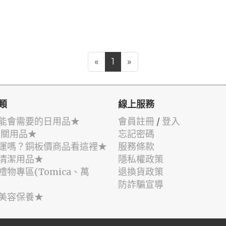
«
1
»
類
線上服務
能會需要的日用品★
會員註冊
/
登入
相關用品★
忘記密碼
運嗎？銅板價商品看這裡★
服務條款
清潔用品★
隱私權政策
禮物專區(Tomica、萬
退換貨政策
防詐騙宣導
美容保養★