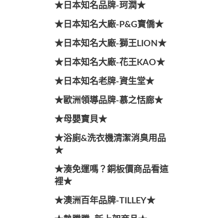
★日本知名品牌-珂潤★
★日本知名大廠-P&G寶僑★
★日本知名大廠-獅王LION★
★日本知名大廠-花王KAO★
★日本知名老牌-資生堂★
★歐洲領導品牌-慕之恬廊★
★母嬰寶貝★
★浴廁&洗衣機清潔消臭用品
★
★湊免運嗎？銅板價商品看這
裡★
★澳洲百年品牌-TILLEY★