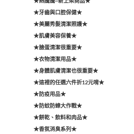
★熱騰騰~新上架商品★
★牙齒與口腔保健★
★美麗秀髮清潔照護★
★肌膚美容保養★
★臉蛋清潔很重要★
★衣物清潔用品★
★身體肌膚清潔也很重要★
★這裡的任選六件折12元唷★
★防疫用品★
★防蚊防蟑大作戰★
★餅乾、飲料和肉品★
★香氛消臭系列★