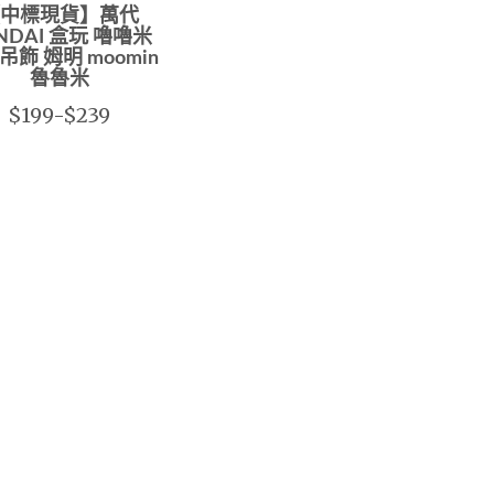
中標現貨】萬代
NDAI 盒玩 嚕嚕米
吊飾 姆明 moomin
魯魯米
$199-$239