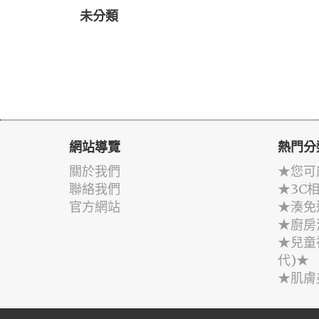
未分類
網站導覽
熱門分
關於我們
★您可
聯絡我們
★3C
官方網站
★湊免
★廚房
★兒童
代)★
★肌膚