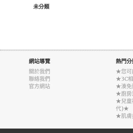
未分類
網站導覽
熱門分
關於我們
★您可
聯絡我們
★3C
官方網站
★湊免
★廚房
★兒童
代)★
★肌膚