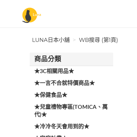
Luna日本小舖
LUNA日本小舖
WB搜尋 (第1頁)
商品分類
★3C相關用品★
★一言不合就特價商品★
★保健食品★
★兒童禮物專區(TOMICA、萬
代)★
★冷冷冬天會用到的★