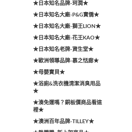
★日本知名品牌-珂潤★
★日本知名大廠-P&G寶僑★
★日本知名大廠-獅王LION★
★日本知名大廠-花王KAO★
★日本知名老牌-資生堂★
★歐洲領導品牌-慕之恬廊★
★母嬰寶貝★
★浴廁&洗衣機清潔消臭用品
★
★湊免運嗎？銅板價商品看這
裡★
★澳洲百年品牌-TILLEY★