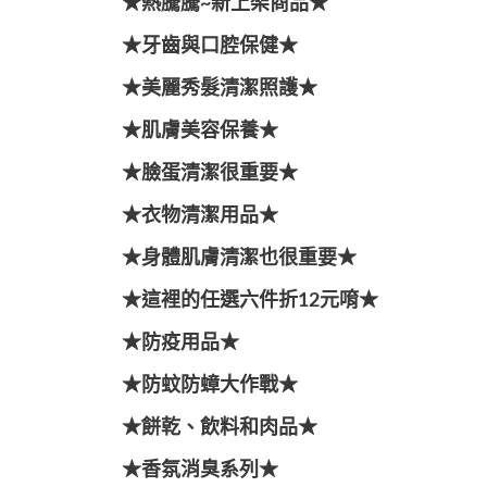
★熱騰騰~新上架商品★
★牙齒與口腔保健★
★美麗秀髮清潔照護★
★肌膚美容保養★
★臉蛋清潔很重要★
★衣物清潔用品★
★身體肌膚清潔也很重要★
★這裡的任選六件折12元唷★
★防疫用品★
★防蚊防蟑大作戰★
★餅乾、飲料和肉品★
★香氛消臭系列★