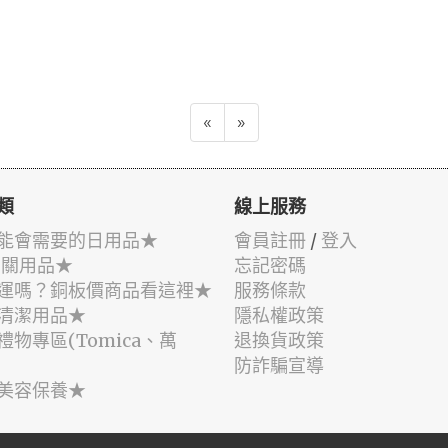
«
»
類
線上服務
能會需要的日用品★
會員註冊
/
登入
相關用品★
忘記密碼
運嗎？銅板價商品看這裡★
服務條款
清潔用品★
隱私權政策
禮物專區(Tomica、萬
退換貨政策
防詐騙宣導
美容保養★