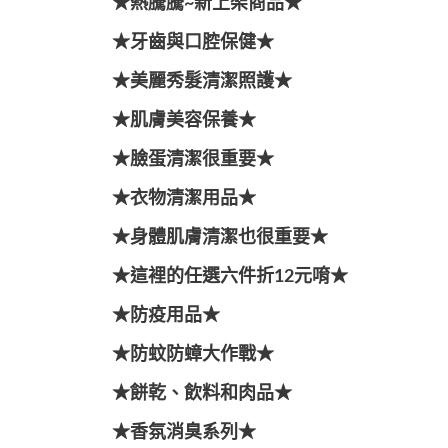
★熱騰騰~新上架商品★
★牙齒與口腔保健★
★美麗秀髮清潔照護★
★肌膚美容保養★
★臉蛋清潔很重要★
★衣物清潔用品★
★身體肌膚清潔也很重要★
★這裡的任選六件折12元唷★
★防疫用品★
★防蚊防蟑大作戰★
★餅乾、飲料和肉品★
★香氛消臭系列★