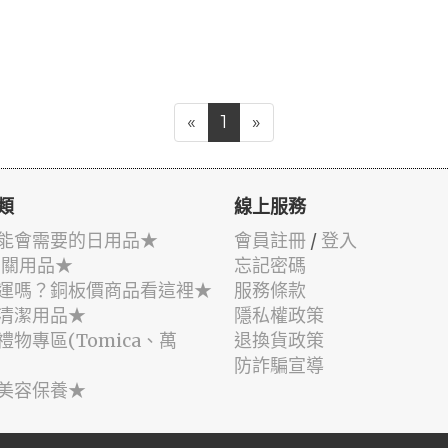
«
1
»
類
線上服務
能會需要的日用品★
會員註冊
/
登入
相關用品★
忘記密碼
運嗎？銅板價商品看這裡★
服務條款
清潔用品★
隱私權政策
禮物專區(Tomica、萬
退換貨政策
防詐騙宣導
美容保養★