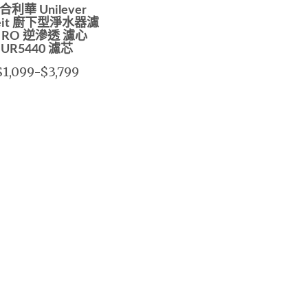
合利華 Unilever
reit 廚下型淨水器濾
 RO 逆滲透 濾心
UR5440 濾芯
$1,099-$3,799