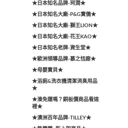
★日本知名品牌-珂潤★
★日本知名大廠-P&G寶僑★
★日本知名大廠-獅王LION★
★日本知名大廠-花王KAO★
★日本知名老牌-資生堂★
★歐洲領導品牌-慕之恬廊★
★母嬰寶貝★
★浴廁&洗衣機清潔消臭用品
★
★湊免運嗎？銅板價商品看這
裡★
★澳洲百年品牌-TILLEY★