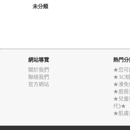
未分類
網站導覽
熱門分
關於我們
★您可
聯絡我們
★3C
官方網站
★湊免
★廚房
★兒童
代)★
★肌膚