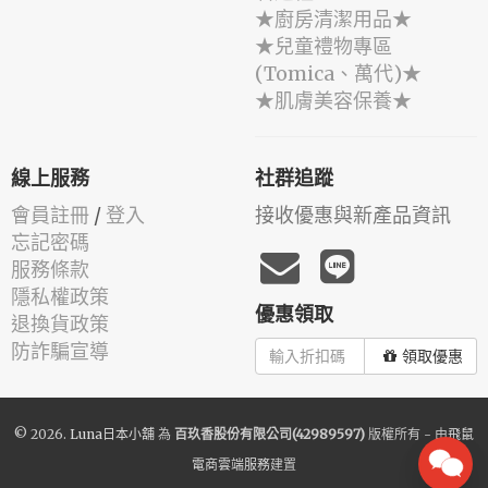
★廚房清潔用品★
★兒童禮物專區
(Tomica、萬代)★
★肌膚美容保養★
線上服務
社群追蹤
會員註冊
/
登入
接收優惠與新產品資訊
忘記密碼
服務條款
隱私權政策
優惠領取
退換貨政策
防詐騙宣導
領取優惠
© 2026.
Luna日本小舖
為
百玖香股份有限公司(42989597)
版權所有 - 由
飛鼠
電商雲端服務
建置