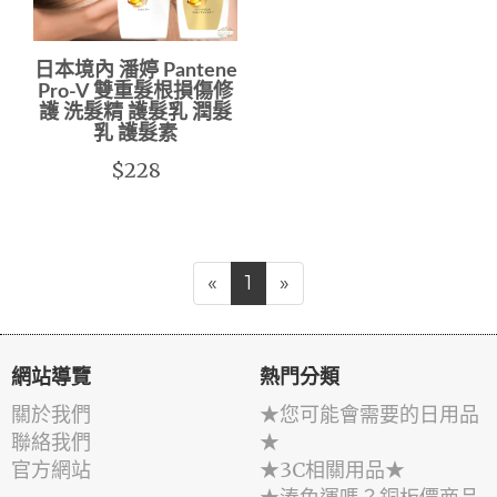
日本境內 潘婷 Pantene
Pro-V 雙重髮根損傷修
護 洗髮精 護髮乳 潤髮
乳 護髮素
$228
«
1
»
網站導覽
熱門分類
關於我們
★您可能會需要的日用品
聯絡我們
★
官方網站
★3C相關用品★