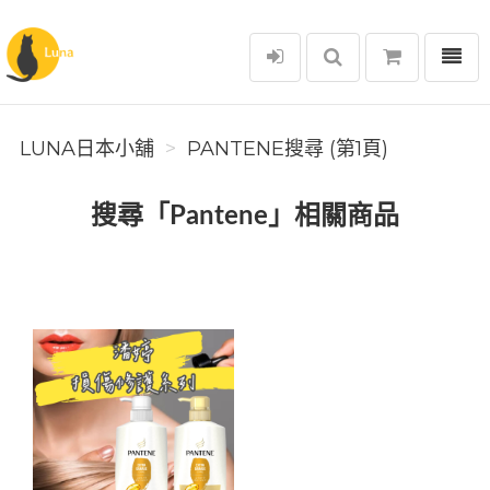
選單
Luna日本小舖
LUNA日本小舖
PANTENE搜尋 (第1頁)
搜尋「Pantene」相關商品