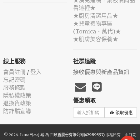
★湊免運嗎？銅板價商品
看這裡★
★廚房清潔用品★
★兒童禮物專區
(Tomica、萬代)★
★肌膚美容保養★
線上服務
社群追蹤
會員註冊
/
登入
接收優惠與新產品資訊
忘記密碼
服務條款
隱私權政策
優惠領取
退換貨政策
防詐騙宣導
領取優惠
© 2026.
Luna日本小舖
為
百玖香股份有限公司(42989597)
版權所有 - 由
飛鼠