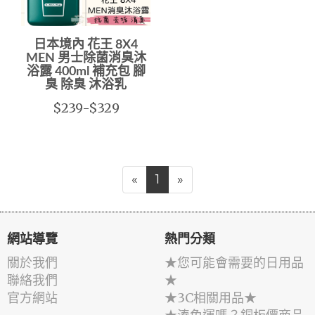
日本境內 花王 8X4
MEN 男士除菌消臭沐
浴露 400ml 補充包 腳
臭 除臭 沐浴乳
$239-$329
«
1
»
網站導覽
熱門分類
關於我們
★您可能會需要的日用品
聯絡我們
★
官方網站
★3C相關用品★