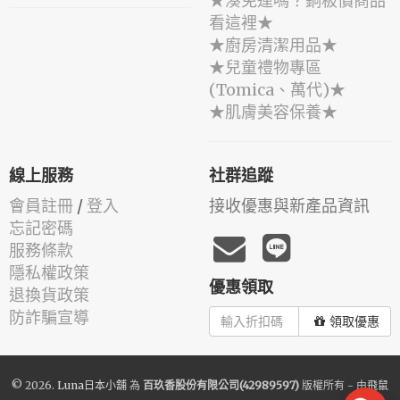
★湊免運嗎？銅板價商品
看這裡★
★廚房清潔用品★
★兒童禮物專區
(Tomica、萬代)★
★肌膚美容保養★
線上服務
社群追蹤
會員註冊
/
登入
接收優惠與新產品資訊
忘記密碼
服務條款
隱私權政策
優惠領取
退換貨政策
防詐騙宣導
領取優惠
© 2026.
Luna日本小舖
為
百玖香股份有限公司(42989597)
版權所有 - 由
飛鼠