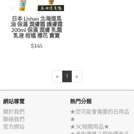
日本 Lishan 北海道馬
油 保濕 潤膚霜 護膚霜
200ml 保濕 潤膚 乳霜
乳液 柑橘 櫻花 寶寶
$145
«
1
»
網站導覽
熱門分類
關於我們
★您可能會需要的日用品
聯絡我們
★
官方網站
★3C相關用品★