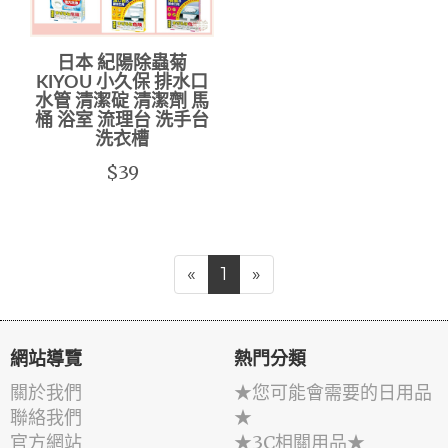
日本 紀陽除蟲菊
KIYOU 小久保 排水口
水管 清潔碇 清潔劑 馬
桶 浴室 流理台 洗手台
洗衣槽
$39
«
1
»
網站導覽
熱門分類
關於我們
★您可能會需要的日用品
聯絡我們
★
官方網站
★3C相關用品★