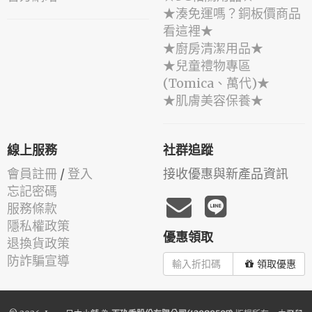
★湊免運嗎？銅板價商品
看這裡★
★廚房清潔用品★
★兒童禮物專區
(Tomica、萬代)★
★肌膚美容保養★
線上服務
社群追蹤
會員註冊
/
登入
接收優惠與新產品資訊
忘記密碼
服務條款
隱私權政策
優惠領取
退換貨政策
防詐騙宣導
領取優惠