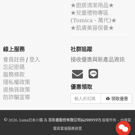
★廚房清潔用品★
★兒童禮物專區
(Tomica、萬代)★
★肌膚美容保養★
線上服務
社群追蹤
會員註冊
/
登入
接收優惠與新產品資訊
忘記密碼
服務條款
隱私權政策
優惠領取
退換貨政策
防詐騙宣導
領取優惠
© 2026.
Luna日本小舖
為
百玖香股份有限公司(42989597)
版權所有 - 由
飛鼠
電商雲端服務
建置