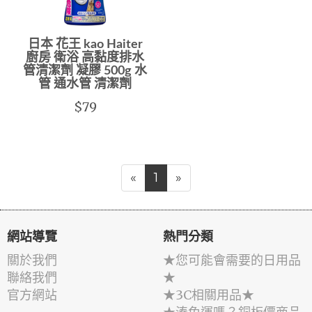
日本 花王 kao Haiter
廚房 衛浴 高黏度排水
管清潔劑 凝膠 500g 水
管 通水管 清潔劑
$79
«
1
»
網站導覽
熱門分類
關於我們
★您可能會需要的日用品
聯絡我們
★
官方網站
★3C相關用品★