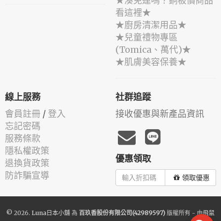
★湊免運嗎？銅板價商品
看這裡★
★廚房清潔用品★
★兒童禮物專區
(Tomica、萬代)★
★肌膚美容保養★
線上服務
社群追蹤
會員註冊
/
登入
接收優惠與新產品資訊
忘記密碼
服務條款
隱私權政策
優惠領取
退換貨政策
防詐騙宣導
領取優惠
© 2026.
Luna日本小舖
為
百玖香股份有限公司(42989597)
版權所有 - 由
飛鼠