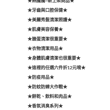
★熱騰騰~新上架商品★
★牙齒與口腔保健★
★美麗秀髮清潔照護★
★肌膚美容保養★
★臉蛋清潔很重要★
★衣物清潔用品★
★身體肌膚清潔也很重要★
★這裡的任選六件折12元唷★
★防疫用品★
★防蚊防蟑大作戰★
★餅乾、飲料和肉品★
★香氛消臭系列★