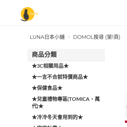
Luna日本小舖
LUNA日本小舖
DOMOL搜尋 (第1頁)
商品分類
★3C相關用品★
★一言不合就特價商品★
★保健食品★
★兒童禮物專區(TOMICA、萬
代)★
★冷冷冬天會用到的★