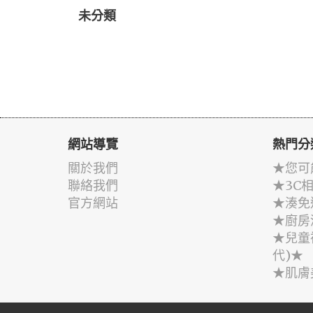
未分類
網站導覽
熱門分
關於我們
★您可
聯絡我們
★3C
官方網站
★湊免
★廚房
★兒童
代)★
★肌膚