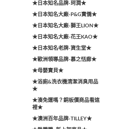
★日本知名品牌-珂潤★
★日本知名大廠-P&G寶僑★
★日本知名大廠-獅王LION★
★日本知名大廠-花王KAO★
★日本知名老牌-資生堂★
★歐洲領導品牌-慕之恬廊★
★母嬰寶貝★
★浴廁&洗衣機清潔消臭用品
★
★湊免運嗎？銅板價商品看這
裡★
★澳洲百年品牌-TILLEY★