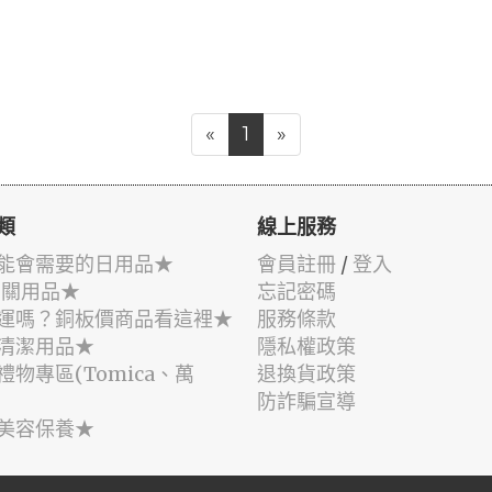
«
1
»
類
線上服務
能會需要的日用品★
會員註冊
/
登入
相關用品★
忘記密碼
運嗎？銅板價商品看這裡★
服務條款
清潔用品★
隱私權政策
禮物專區(Tomica、萬
退換貨政策
防詐騙宣導
美容保養★