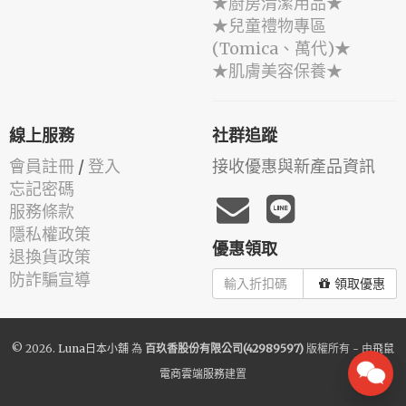
★廚房清潔用品★
★兒童禮物專區
(Tomica、萬代)★
★肌膚美容保養★
線上服務
社群追蹤
會員註冊
/
登入
接收優惠與新產品資訊
忘記密碼
服務條款
隱私權政策
優惠領取
退換貨政策
防詐騙宣導
領取優惠
© 2026.
Luna日本小舖
為
百玖香股份有限公司(42989597)
版權所有 - 由
飛鼠
電商雲端服務
建置