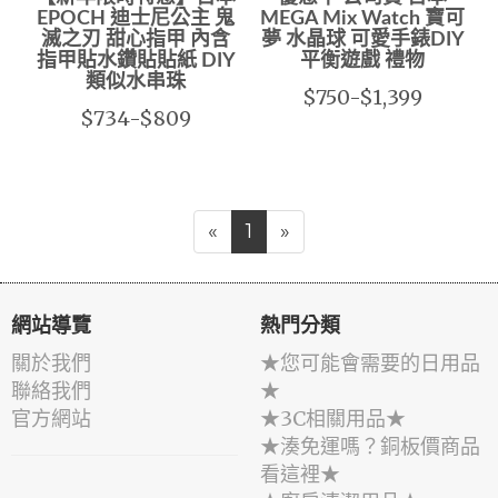
EPOCH 迪士尼公主 鬼
MEGA Mix Watch 寶可
滅之刃 甜心指甲 內含
夢 水晶球 可愛手錶DIY
指甲貼水鑽貼貼紙 DIY
平衡遊戲 禮物
類似水串珠
$750-$1,399
$734-$809
«
1
»
網站導覽
熱門分類
關於我們
★您可能會需要的日用品
聯絡我們
★
官方網站
★3C相關用品★
★湊免運嗎？銅板價商品
看這裡★