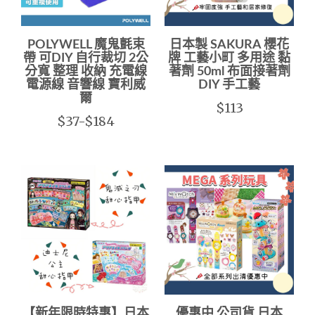
POLYWELL 魔鬼氈束
日本製 SAKURA 櫻花
帶 可DIY 自行裁切 2公
牌 工藝小町 多用途 黏
分寬 整理 收納 充電線
著劑 50ml 布面接著劑
電源線 音響線 寶利威
DIY 手工藝
爾
$113
$37-$184
【新年限時特惠】日本
優惠中 公司貨 日本