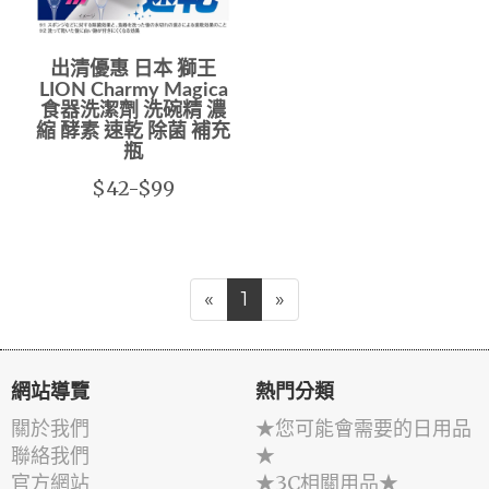
出清優惠 日本 獅王
LION Charmy Magica
食器洗潔劑 洗碗精 濃
縮 酵素 速乾 除菌 補充
瓶
$42-$99
«
1
»
網站導覽
熱門分類
關於我們
★您可能會需要的日用品
聯絡我們
★
官方網站
★3C相關用品★