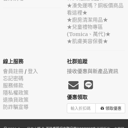
★湊免運嗎？銅板價商品
看這裡★
★廚房清潔用品★
★兒童禮物專區
(Tomica、萬代)★
★肌膚美容保養★
線上服務
社群追蹤
會員註冊
/
登入
接收優惠與新產品資訊
忘記密碼
服務條款
隱私權政策
優惠領取
退換貨政策
防詐騙宣導
領取優惠