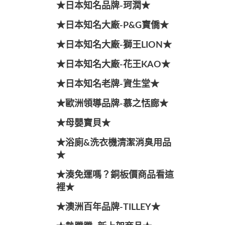
★日本知名品牌-珂潤★
★日本知名大廠-P&G寶僑★
★日本知名大廠-獅王LION★
★日本知名大廠-花王KAO★
★日本知名老牌-資生堂★
★歐洲領導品牌-慕之恬廊★
★母嬰寶貝★
★浴廁&洗衣機清潔消臭用品
★
★湊免運嗎？銅板價商品看這
裡★
★澳洲百年品牌-TILLEY★