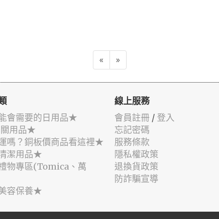
«
»
類
線上服務
能會需要的日用品★
會員註冊
/
登入
相關用品★
忘記密碼
運嗎？銅板價商品看這裡★
服務條款
清潔用品★
隱私權政策
禮物專區(Tomica、萬
退換貨政策
防詐騙宣導
美容保養★