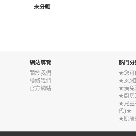
未分類
網站導覽
熱門分
關於我們
★您可
聯絡我們
★3C
官方網站
★湊免
★廚房
★兒童
代)★
★肌膚