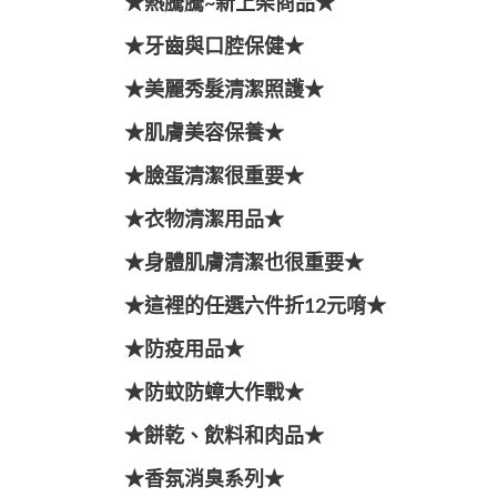
★熱騰騰~新上架商品★
★牙齒與口腔保健★
★美麗秀髮清潔照護★
★肌膚美容保養★
★臉蛋清潔很重要★
★衣物清潔用品★
★身體肌膚清潔也很重要★
★這裡的任選六件折12元唷★
★防疫用品★
★防蚊防蟑大作戰★
★餅乾、飲料和肉品★
★香氛消臭系列★