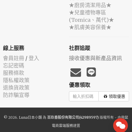
★廚房清潔用品★
★兒童禮物專區
(Tomica、萬代)★
★肌膚美容保養★
線上服務
社群追蹤
會員註冊
/
登入
接收優惠與新產品資訊
忘記密碼
服務條款
隱私權政策
優惠領取
退換貨政策
防詐騙宣導
領取優惠
© 2026.
Luna日本小舖
為
百玖香股份有限公司(42989597)
版權所有 - 由
飛鼠
電商雲端服務
建置