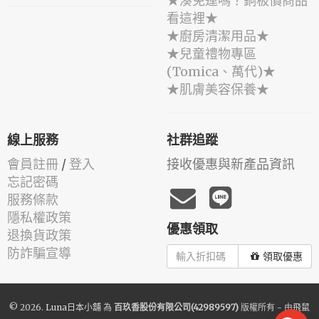
★湊免運嗎？銅板價商品
看這裡★
★廚房清潔用品★
★兒童禮物專區
(Tomica、萬代)★
★肌膚美容保養★
線上服務
社群追蹤
會員註冊
/
登入
接收優惠與新產品資訊
忘記密碼
服務條款
隱私權政策
優惠領取
退換貨政策
防詐騙宣導
領取優惠
© 2026.
Luna日本小舖
為
百玖香股份有限公司(42989597)
版權所有 - 由
飛鼠