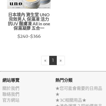
日本境內 資生堂 UNO
完效男人 保濕凍 活力
抗UV 醒膚凍 All in one
保濕凝膠 五合一
$240-$366
«
1
»
網站導覽
熱門分類
關於我們
★您可能會需要的日用品
聯絡我們
★
官方網站
★3C相關用品★