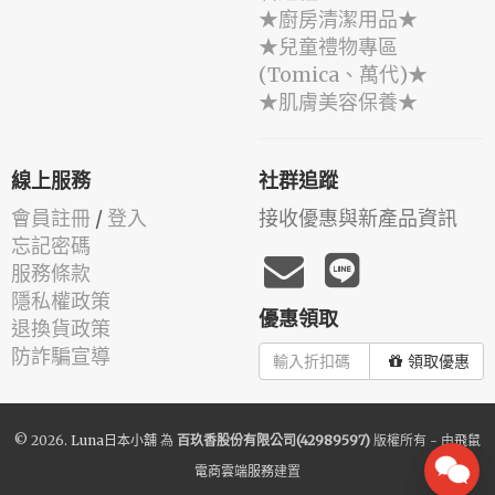
★廚房清潔用品★
★兒童禮物專區
(Tomica、萬代)★
★肌膚美容保養★
線上服務
社群追蹤
會員註冊
/
登入
接收優惠與新產品資訊
忘記密碼
服務條款
隱私權政策
優惠領取
退換貨政策
防詐騙宣導
領取優惠
© 2026.
Luna日本小舖
為
百玖香股份有限公司(42989597)
版權所有 - 由
飛鼠
電商雲端服務
建置