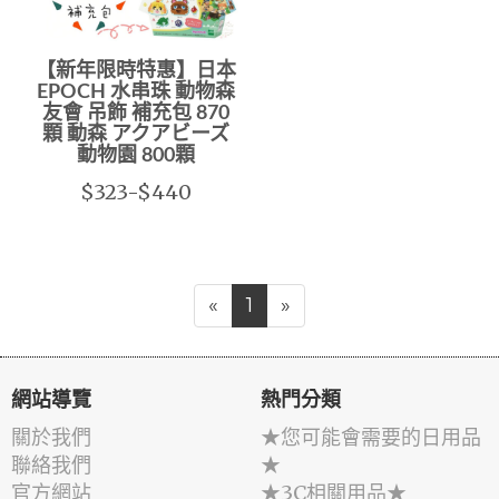
【新年限時特惠】日本
EPOCH 水串珠 動物森
友會 吊飾 補充包 870
顆 動森 アクアビーズ
動物園 800顆
$323-$440
«
1
»
網站導覽
熱門分類
關於我們
★您可能會需要的日用品
聯絡我們
★
官方網站
★3C相關用品★