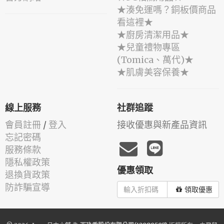
★湊免運嗎？銅板價商品
看這裡★
★廚房清潔用品★
★兒童禮物專區
(Tomica、萬代)★
★肌膚美容保養★
線上服務
社群追蹤
會員註冊
/
登入
接收優惠與新產品資訊
忘記密碼
服務條款
隱私權政策
優惠領取
退換貨政策
防詐騙宣導
領取優惠