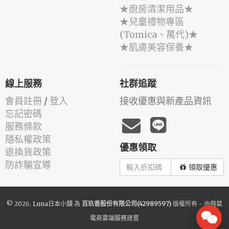
★廚房清潔用品★
★兒童禮物專區
(Tomica、萬代)★
★肌膚美容保養★
線上服務
社群追蹤
會員註冊
/
登入
接收優惠與新產品資訊
忘記密碼
服務條款
隱私權政策
優惠領取
退換貨政策
防詐騙宣導
領取優惠
© 2026.
Luna日本小舖
為
百玖香股份有限公司(42989597)
版權所有 - 由
飛鼠
電商雲端服務
建置