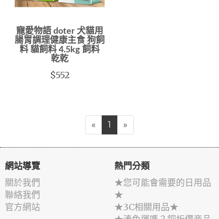
寵愛物語 doter 犬貓用
腸胃調理健康主食 狗飼
料 貓飼料 4.5kg 飼料
乾乾
$552
«
1
»
網站導覽
熱門分類
關於我們
★您可能會需要的日用品
聯絡我們
★
官方網站
★3C相關用品★