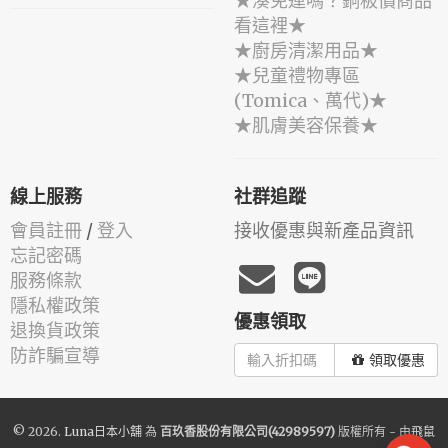
★湊免運嗎？銅板價商品
看這裡★
★廚房清潔用品★
★兒童禮物專區
(Tomica、萬代)★
★肌膚美容保養★
線上服務
社群追蹤
會員註冊
/
登入
接收優惠與新產品資訊
忘記密碼
服務條款
隱私權政策
優惠領取
退換貨政策
防詐騙宣導
領取優惠
© 2026.
Luna日本小舖
為
百玖香股份有限公司(42989597)
版權所有 - 由
飛鼠