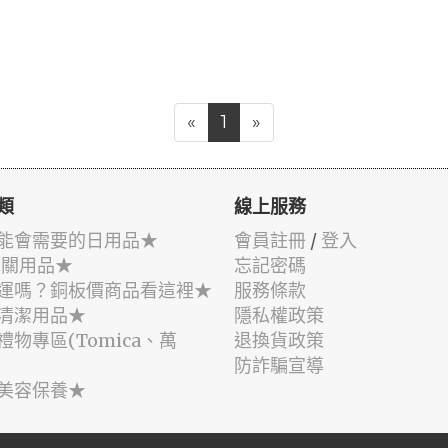
«
1
»
類
線上服務
能會需要的日用品★
會員註冊
/
登入
相關用品★
忘記密碼
運嗎？銅板價商品看這裡★
服務條款
清潔用品★
隱私權政策
禮物專區(Tomica、萬
退換貨政策
防詐騙宣導
美容保養★