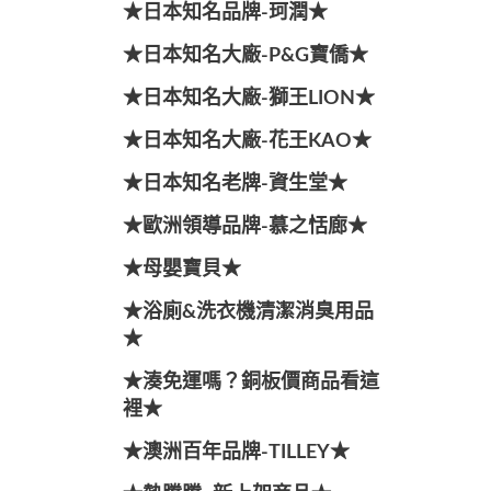
★日本知名品牌-珂潤★
★日本知名大廠-P&G寶僑★
★日本知名大廠-獅王LION★
★日本知名大廠-花王KAO★
★日本知名老牌-資生堂★
★歐洲領導品牌-慕之恬廊★
★母嬰寶貝★
★浴廁&洗衣機清潔消臭用品
★
★湊免運嗎？銅板價商品看這
裡★
★澳洲百年品牌-TILLEY★