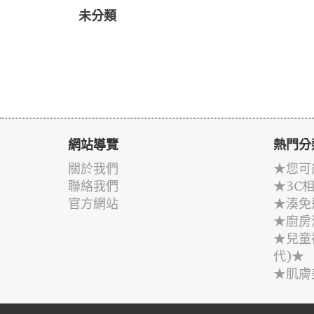
未分類
網站導覽
熱門分
關於我們
★您可
聯絡我們
★3C
官方網站
★湊免
★廚房
★兒童
代)★
★肌膚