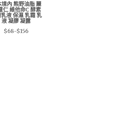
境內 熊野油脂 麗
薏仁 維他命C 酵素
乳液 保濕 乳霜 乳
液 凝膠 凝露
$68-$156