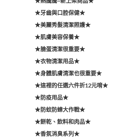
★熱騰騰~新上架商品★
★牙齒與口腔保健★
★美麗秀髮清潔照護★
★肌膚美容保養★
★臉蛋清潔很重要★
★衣物清潔用品★
★身體肌膚清潔也很重要★
★這裡的任選六件折12元唷★
★防疫用品★
★防蚊防蟑大作戰★
★餅乾、飲料和肉品★
★香氛消臭系列★