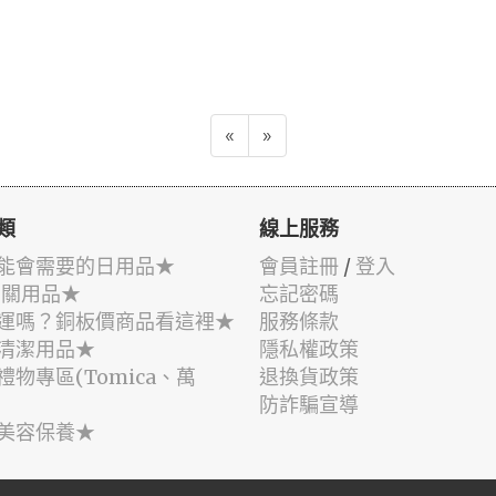
«
»
類
線上服務
能會需要的日用品★
會員註冊
/
登入
相關用品★
忘記密碼
運嗎？銅板價商品看這裡★
服務條款
清潔用品★
隱私權政策
禮物專區(Tomica、萬
退換貨政策
防詐騙宣導
美容保養★