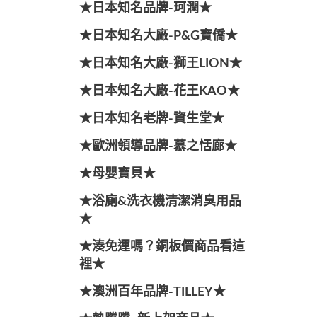
★日本知名品牌-珂潤★
★日本知名大廠-P&G寶僑★
★日本知名大廠-獅王LION★
★日本知名大廠-花王KAO★
★日本知名老牌-資生堂★
★歐洲領導品牌-慕之恬廊★
★母嬰寶貝★
★浴廁&洗衣機清潔消臭用品
★
★湊免運嗎？銅板價商品看這
裡★
★澳洲百年品牌-TILLEY★