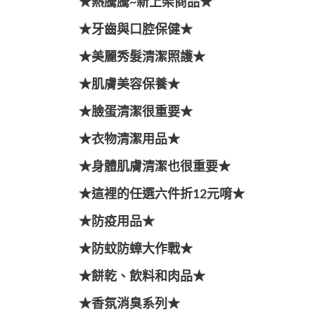
★熱騰騰~新上架商品★
★牙齒與口腔保健★
★美麗秀髮清潔照護★
★肌膚美容保養★
★臉蛋清潔很重要★
★衣物清潔用品★
★身體肌膚清潔也很重要★
★這裡的任選六件折12元唷★
★防疫用品★
★防蚊防蟑大作戰★
★餅乾、飲料和肉品★
★香氛消臭系列★