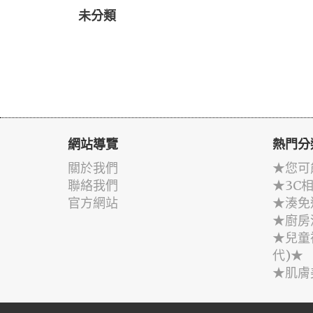
未分類
網站導覽
熱門分
關於我們
★您可
聯絡我們
★3C
官方網站
★湊免
★廚房
★兒童
代)★
★肌膚