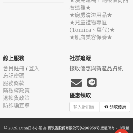
★湊免運嗎？銅板價商品
看這裡★
★廚房清潔用品★
★兒童禮物專區
(Tomica、萬代)★
★肌膚美容保養★
線上服務
社群追蹤
會員註冊
/
登入
接收優惠與新產品資訊
忘記密碼
服務條款
隱私權政策
優惠領取
退換貨政策
防詐騙宣導
領取優惠
© 2026.
Luna日本小舖
為
百玖香股份有限公司(42989597)
版權所有 - 由
飛鼠