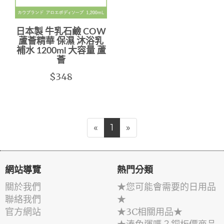
日本製 牛乳石鹼 COW
蘆薈精華 保濕 沐浴乳
補水 1200ml 大容量 蘆
薈
$348
«
1
»
網站導覽
熱門分類
關於我們
★您可能會需要的日用品
聯絡我們
★
官方網站
★3C相關用品★