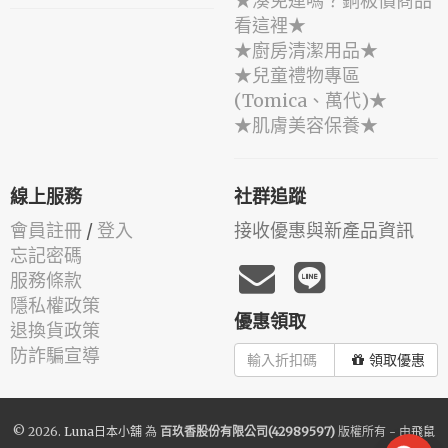
★湊免運嗎？銅板價商品
看這裡★
★廚房清潔用品★
★兒童禮物專區
(Tomica、萬代)★
★肌膚美容保養★
線上服務
社群追蹤
會員註冊
/
登入
接收優惠與新產品資訊
忘記密碼
服務條款
隱私權政策
優惠領取
退換貨政策
防詐騙宣導
領取優惠
© 2026.
Luna日本小舖
為
百玖香股份有限公司(42989597)
版權所有 - 由
飛鼠