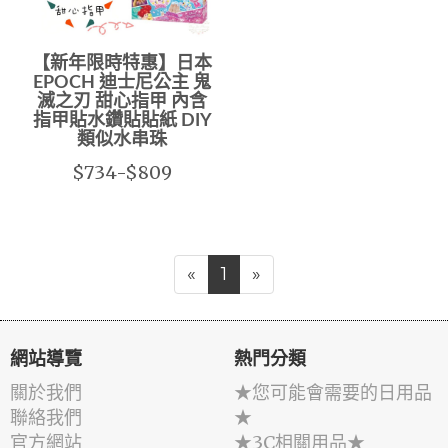
【新年限時特惠】日本
EPOCH 迪士尼公主 鬼
滅之刃 甜心指甲 內含
指甲貼水鑽貼貼紙 DIY
類似水串珠
$734-$809
«
1
»
網站導覽
熱門分類
關於我們
★您可能會需要的日用品
聯絡我們
★
官方網站
★3C相關用品★