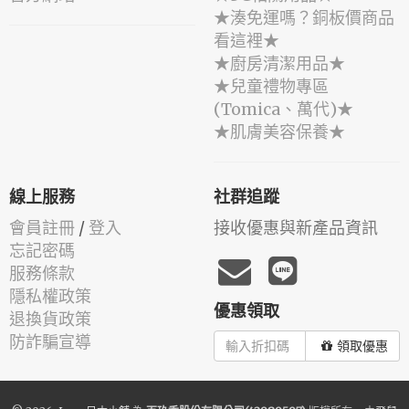
★湊免運嗎？銅板價商品
看這裡★
★廚房清潔用品★
★兒童禮物專區
(Tomica、萬代)★
★肌膚美容保養★
線上服務
社群追蹤
會員註冊
/
登入
接收優惠與新產品資訊
忘記密碼
服務條款
隱私權政策
優惠領取
退換貨政策
防詐騙宣導
領取優惠