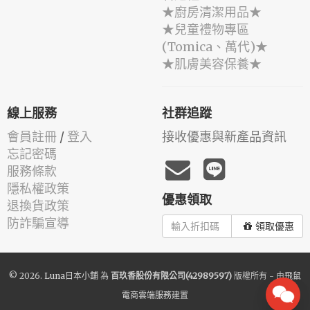
★廚房清潔用品★
★兒童禮物專區
(Tomica、萬代)★
★肌膚美容保養★
線上服務
社群追蹤
會員註冊
/
登入
接收優惠與新產品資訊
忘記密碼
服務條款
隱私權政策
優惠領取
退換貨政策
防詐騙宣導
領取優惠
© 2026.
Luna日本小舖
為
百玖香股份有限公司(42989597)
版權所有 - 由
飛鼠
電商雲端服務
建置