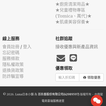
★廚房清潔用品★
★兒童禮物專區
(Tomica、萬代)★
★肌膚美容保養★
線上服務
社群追蹤
會員註冊
/
登入
接收優惠與新產品資訊
忘記密碼
服務條款
隱私權政策
優惠領取
退換貨政策
防詐騙宣導
領取優惠
© 2026.
Luna日本小舖
為
百玖香股份有限公司(42989597)
版權所有 - 由
飛鼠
電商雲端服務
建置