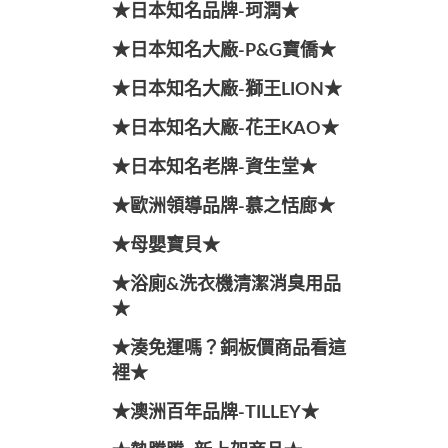
★日本知名品牌-珂潤★
★日本知名大廠-P&G寶僑★
★日本知名大廠-獅王LION★
★日本知名大廠-花王KAO★
★日本知名老牌-資生堂★
★歐洲領導品牌-慕之恬廊★
★母嬰寶貝★
★浴廁&洗衣機清潔消臭用品
★
★湊免運嗎？銅板價商品看這
裡★
★澳洲百年品牌-TILLEY★