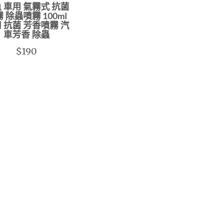
 車用 氣霧式 抗菌
 除蟲噴霧 100ml
 抗菌 芳香噴霧 汽
車芳香 除蟲
$190