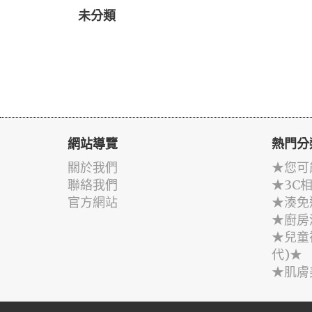
未分類
網站導覽
熱門分
關於我們
★您可
聯絡我們
★3C
官方網站
★湊免
★廚房
★兒童
代)★
★肌膚