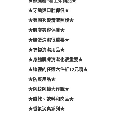
★熱騰騰~新上架商品★
★牙齒與口腔保健★
★美麗秀髮清潔照護★
★肌膚美容保養★
★臉蛋清潔很重要★
★衣物清潔用品★
★身體肌膚清潔也很重要★
★這裡的任選六件折12元唷★
★防疫用品★
★防蚊防蟑大作戰★
★餅乾、飲料和肉品★
★香氛消臭系列★