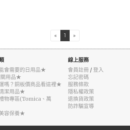
«
1
»
類
線上服務
能會需要的日用品★
會員註冊
/
登入
相關用品★
忘記密碼
運嗎？銅板價商品看這裡★
服務條款
清潔用品★
隱私權政策
禮物專區(Tomica、萬
退換貨政策
防詐騙宣導
美容保養★