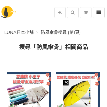
選單
Luna日本小舖
LUNA日本小舖
防風傘骨搜尋 (第1頁)
搜尋「防風傘骨」相關商品