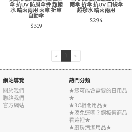
傘 抗UV 防風傘骨 超撥
雨傘 折傘 抗UV 口袋傘
水 晴雨兩用 雨傘 折傘
超撥水 晴雨兩用
自動傘
$294
$319
«
1
»
網站導覽
熱門分類
關於我們
★您可能會需要的日用品
聯絡我們
★
官方網站
★3C相關用品★
★湊免運嗎？銅板價商品
看這裡★
★廚房清潔用品★