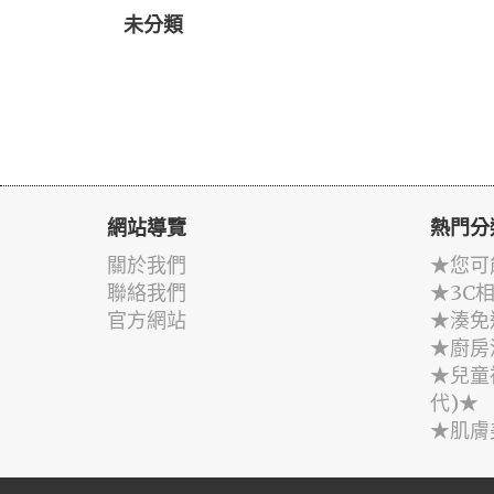
未分類
網站導覽
熱門分
關於我們
★您可
聯絡我們
★3C
官方網站
★湊免
★廚房
★兒童
代)★
★肌膚