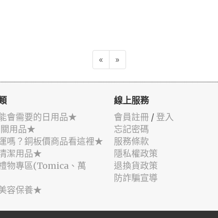
«
»
類
線上服務
能會需要的日用品★
會員註冊
/
登入
相關用品★
忘記密碼
運嗎？銅板價商品看這裡★
服務條款
清潔用品★
隱私權政策
禮物專區(Tomica、萬
退換貨政策
防詐騙宣導
美容保養★