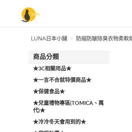
Luna日本小舖
LUNA日本小舖
防縮防皺除臭衣物柔軟精搜
商品分類
★3C相關用品★
★一言不合就特價商品★
★保健食品★
★兒童禮物專區(TOMICA、萬
代)★
★冷冷冬天會用到的★