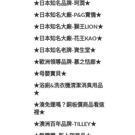
★日本知名品牌-珂潤★
★日本知名大廠-P&G寶僑★
★日本知名大廠-獅王LION★
★日本知名大廠-花王KAO★
★日本知名老牌-資生堂★
★歐洲領導品牌-慕之恬廊★
★母嬰寶貝★
★浴廁&洗衣機清潔消臭用品
★
★湊免運嗎？銅板價商品看這
裡★
★澳洲百年品牌-TILLEY★