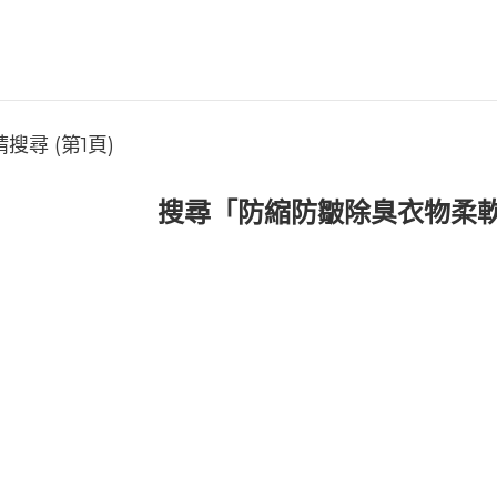
尋 (第1頁)
搜尋「防縮防皺除臭衣物柔