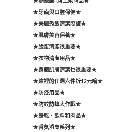
★熱騰騰~新上架商品★
★牙齒與口腔保健★
★美麗秀髮清潔照護★
★肌膚美容保養★
★臉蛋清潔很重要★
★衣物清潔用品★
★身體肌膚清潔也很重要★
★這裡的任選六件折12元唷★
★防疫用品★
★防蚊防蟑大作戰★
★餅乾、飲料和肉品★
★香氛消臭系列★