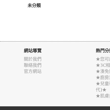
未分類
網站導覽
熱門分
關於我們
★您可
聯絡我們
★3C
官方網站
★湊免
★廚房
★兒童
代)★
★肌膚