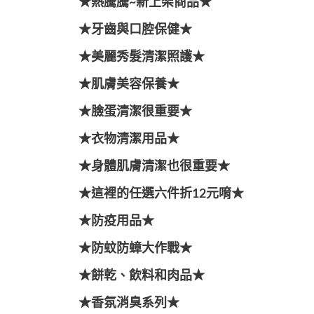
★熱騰騰~新上架商品★
★牙齒與口腔保健★
★美麗秀髮清潔照護★
★肌膚美容保養★
★臉蛋清潔很重要★
★衣物清潔用品★
★身體肌膚清潔也很重要★
★這裡的任選六件折12元唷★
★防疫用品★
★防蚊防蟑大作戰★
★餅乾、飲料和肉品★
★香氛消臭系列★