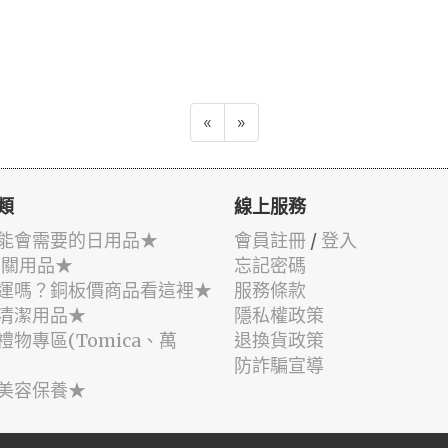
«
»
類
線上服務
能會需要的日用品★
會員註冊
/
登入
相關用品★
忘記密碼
運嗎？銅板價商品看這裡★
服務條款
清潔用品★
隱私權政策
禮物專區(Tomica、萬
退換貨政策
防詐騙宣導
美容保養★