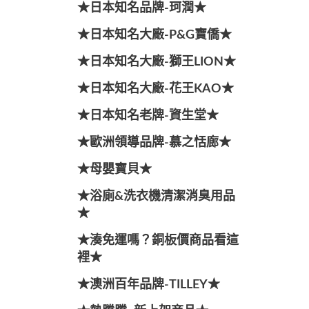
★日本知名品牌-珂潤★
★日本知名大廠-P&G寶僑★
★日本知名大廠-獅王LION★
★日本知名大廠-花王KAO★
★日本知名老牌-資生堂★
★歐洲領導品牌-慕之恬廊★
★母嬰寶貝★
★浴廁&洗衣機清潔消臭用品
★
★湊免運嗎？銅板價商品看這
裡★
★澳洲百年品牌-TILLEY★